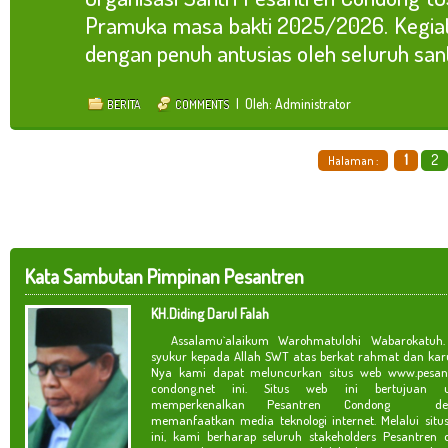
Pramuka masa bakti 2025/2026. Kegiat
dengan penuh antusias oleh seluruh santri
| Oleh: Administrator
BERITA
COMMENTS
1
2
Halaman :
Kata Sambutan Pimpinan Pesantren
KH.Diding Darul Falah
Assalamu`alaikum Warohmatulohi Wabarokatuh. 
syukur kepada Allah SWT atas berkat rahmat dan kar
Nya kami dapat meluncurkan situs web www.pesan
condong.net ini. Situs web ini bertujuan u
memperkenalkan Pesantren Condong de
memanfaatkan media teknologi internet. Melalui situ
ini, kami berharap seluruh stakeholders Pesantren 