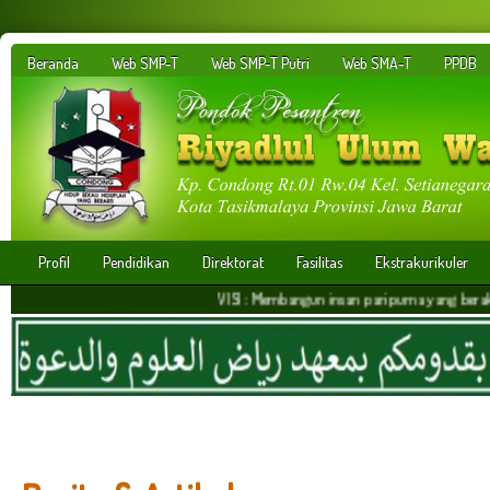
Beranda
Web SMP-T
Web SMP-T Putri
Web SMA-T
PPDB
Profil
Pendidikan
Direktorat
Fasilitas
Ekstrakurikuler
VISI : Membangun insan paripurna yang berakhlakul karimah,be