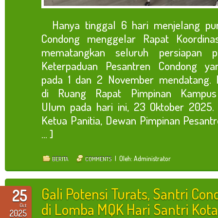
Hanya tinggal 6 hari menjelang pun
Condong menggelar Rapat Koordinasi
mematangkan seluruh persiapan p
Keterpaduan Pesantren Condong ya
pada 1 dan 2 November mendatang. Ra
di Ruang Rapat Pimpinan Kampus U
Ulum pada hari ini, 23 Oktober 2025. R
Ketua Panitia, Dewan Pimpinan Pesantr
... ]
| Oleh: Administrator
BERITA
COMMENTS
Gali Potensi Turats, Santri Con
25
di Lomba MQK Hari Santri Kot
Oct
2025