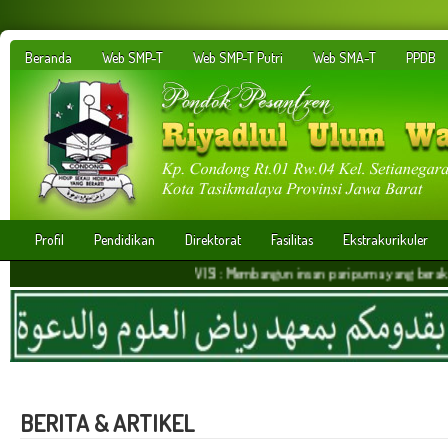
Beranda
Web SMP-T
Web SMP-T Putri
Web SMA-T
PPDB
Profil
Pendidikan
Direktorat
Fasilitas
Ekstrakurikuler
VISI : Membangun insan paripurna yang berakhlakul kari
BERITA & ARTIKEL