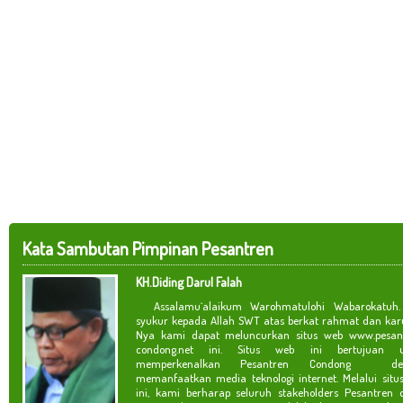
Kata Sambutan Pimpinan Pesantren
KH.Diding Darul Falah
Assalamu`alaikum Warohmatulohi Wabarokatuh. 
syukur kepada Allah SWT atas berkat rahmat dan kar
Nya kami dapat meluncurkan situs web www.pesan
condong.net ini. Situs web ini bertujuan u
memperkenalkan Pesantren Condong de
memanfaatkan media teknologi internet. Melalui situ
ini, kami berharap seluruh stakeholders Pesantren 