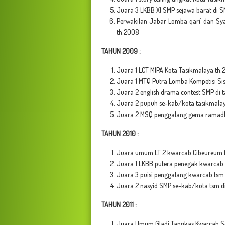
Juara 3 LKBB XI SMP sejawa barat di 
Perwakilan Jabar Lomba qari` dan Sya
th.2008
TAHUN 2009 :
Juara 1 LCT MIPA Kota Tasikmalaya th
Juara 1 MTQ Putra Lomba Kompetisi Si
Juara 2 english drama contest SMP di 
Juara 2 pupuh se-kab/kota tasikmalay
Juara 2 MSQ penggalang gema ramadh
TAHUN 2010 :
Juara umum LT 2 kwarcab Cibeureum 
Juara 1 LKBB putera penegak kwarcab 
Juara 3 puisi penggalang kwarcab tsm
Juara 2 nasyid SMP se-kab/kota tsm d
TAHUN 2011 :
Juara Umum Gladi Tangkas Kwarcab Se