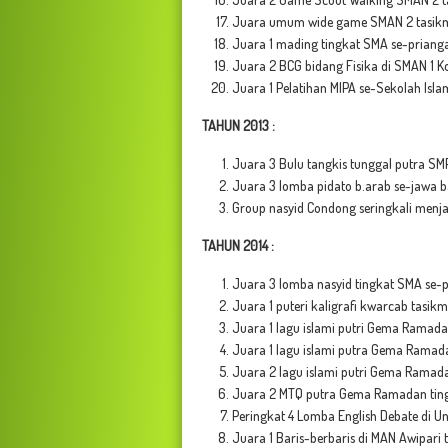
Juara umum wide game SMAN 2 tasikm
Juara 1 mading tingkat SMA se-prianga
Juara 2 BCG bidang Fisika di SMAN 1 K
Juara 1 Pelatihan MIPA se-Sekolah Isla
TAHUN 2013 :
Juara 3 Bulu tangkis tunggal putra S
Juara 3 lomba pidato b.arab se-jawa b
Group nasyid Condong seringkali menja
TAHUN 2014 :
Juara 3 lomba nasyid tingkat SMA se-p
Juara 1 puteri kaligrafi kwarcab tasikm
Juara 1 lagu islami putri Gema Ramad
Juara 1 lagu islami putra Gema Ramada
Juara 2 lagu islami putri
Gema Ramadan
Juara 2 MTQ putra
Gema Ramadan ting
Peringkat 4 Lomba English Debate di Un
Juara 1 Baris-berbaris di MAN Awipari 