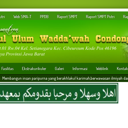
tri
Web SMA-T
PPDB
Raport SMPT
Raport SMPT Putri
Ra
Fasilitas
Ekstrakurikuler
Galeri
Informasi
Weblink
Kontak
 paripurna yang berakhlakul karimah,berwawasan ilmiyah dan memiliki daya saing 