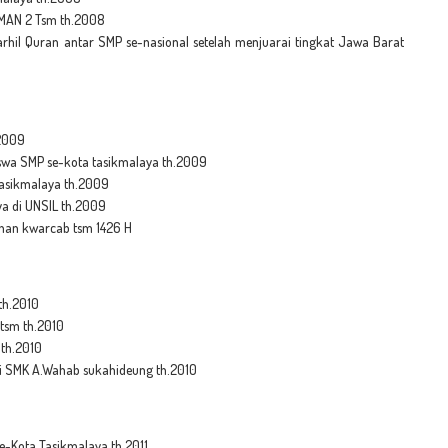
SMAN 2 Tsm th.2008
rhil Quran antar SMP se-nasional setelah menjuarai tingkat Jawa Barat
.2009
swa SMP se-kota tasikmalaya th.2009
tasikmalaya th.2009
a di UNSIL th.2009
an kwarcab tsm 1426 H
th.2010
tsm th.2010
 th.2010
i SMK A.Wahab sukahideung th.2010
-Kota Tasikmalaya th.2011