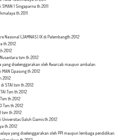
 SMAN 1 Singaparna th.2011
ikmalaya th.2011
re Nasional
(JAMNAS)
IX di Palembang
th.2012
a th.2012
th.2012
 Nusantara tsm th.2012
ya
yang diselenggarakan oleh Kwarcab maupun ambalan
.
 MAN Cipasung th.2012
th.2012
di STAI tsm th.2012
STAI Tsm th.2012
 Tsm th.2012
I Tsm th.2012
I tsm th.2012
Universitas Galuh Ciamis th.2012
ya th.2012
kmalaya yang diselenggarakan oleh PPI maupun lembaga pendidikan.
asikmalaya th.2012