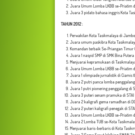
Juara Umum Lomba LKBB se-Priatim di
Juara 3 pidato bahasa inggris Kota Tas
TAHUN 2012 :
Perwakilan Kota Tasikmalaya di Jambo
Juara umum paskibra Kota Tasikmalay
Komandan terbaik Se-Priangan Timur 
Juara 1 nasyid SMP di SMK Bina Putera
Menjuarai kepramukaan di Tasikmala
Juara Umum Lomba LKBB se-Priatim di
Juara 1 olimpiade jurnalistik di Ciamis 
Juara 2 putri panca lomba penggalang 
Juara 1 putri pionering penggalang di 
Juara 3 puteri senam pramuka di STAI
Juara 2 kaligrafi gema ramadhan di DC
Juara 2 puteri kaligrafi penegak di STA
Juara Umum Lomba LKBB se-Priatim di 
Juara 2 Lomba TUB se-Kota Tasikmala
Menjuarai baris-berbaris di Kota Tasi
Juara 2 Game Scout Walking SMAN 2 t