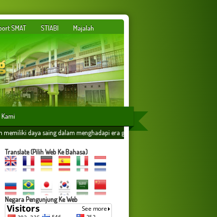
port SMAT
STIABI
Majalah
 Kami
dalam menghadapi era globalisasi yang dilandasi oleh ilmu amaliyah,amal ilmiyah 
Translate (Pilih Web Ke Bahasa)
Negara Pengunjung Ke Web