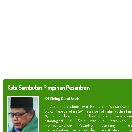
Kata Sambutan Pimpinan Pesantren
KH.Diding Darul Falah
Assalamu`alaikum Warohmatulohi Wabarokatuh. 
syukur kepada Allah SWT atas berkat rahmat dan kar
Nya kami dapat meluncurkan situs web www.pesan
condong.net ini. Situs web ini bertujuan u
memperkenalkan Pesantren Condong de
memanfaatkan media teknologi internet. Melalui situ