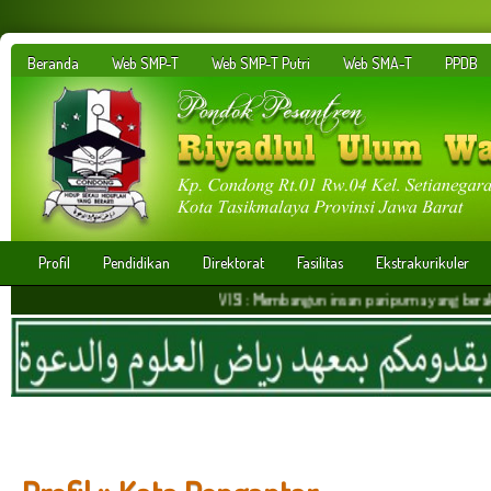
Beranda
Web SMP-T
Web SMP-T Putri
Web SMA-T
PPDB
Profil
Pendidikan
Direktorat
Fasilitas
Ekstrakurikuler
VISI : Membangun insan paripurna yang berakhlakul kar