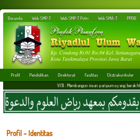
Beranda
Web SMP-T
Web SMP-T Putri
Web SMA-T
PPDB
Profil
Pendidikan
Direktorat
Fasilitas
Ekstrakurikuler
VISI : Membangun insan paripurna yang berakhlakul kari
Profil - Identitas