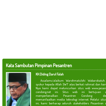
Kata Sambutan Pimpinan Pesantren
KH.Diding Darul Falah
Assalamu`alaikum Warohmatulohi Wabarokatuh. 
syukur kepada Allah SWT atas berkat rahmat dan kar
Nya kami dapat meluncurkan situs web www.pesan
condong.net ini. Situs web ini bertujuan u
memperkenalkan Pesantren Condong de
memanfaatkan media teknologi internet. Melalui situ
ini, kami berharap seluruh stakeholders Pesantren 