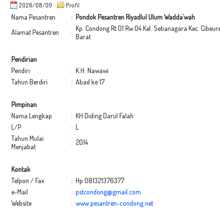
2026/08/09
Profil
Nama Pesantren
:
Pondok Pesantren Riyadlul Ulum Wadda`wah
Kp. Condong Rt.01 Rw.04 Kel. Setianagara Kec. Cibe
Alamat Pesantren
:
Barat
Pendirian
Pendiri
:
K.H. Nawawi
Tahun Berdiri
:
Abad ke 17
Pimpinan
Nama Lengkap
:
KH.Diding Darul Falah
L/P
:
L
Tahun Mulai
:
2014
Menjabat
Kontak
Telpon / Fax
:
Hp 081321376377
e-Mail
:
pstcondong@gmail.com
Website
:
www.pesantren-condong.net