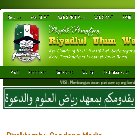
Beranda
Web SMP-T
Web SMP-T Putri
Web SMA-T
PPDB
Profil
Pendidikan
Direktorat
Fasilitas
Ekstrakurikuler
VISI : Membangun insan paripurna yang berakhlakul kar