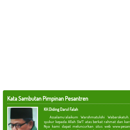
Kata Sambutan Pimpinan Pesantren
KH.Diding Darul Falah
Assalamu`alaikum Warohmatulohi Wabarokatuh. 
syukur kepada Allah SWT atas berkat rahmat dan kar
Nya kami dapat meluncurkan situs web www.pesan