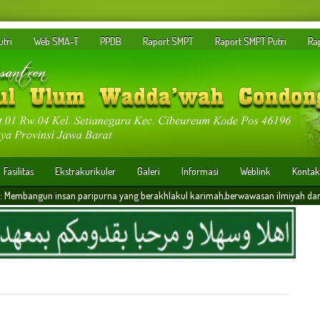
tri
Web SMA-T
PPDB
Raport SMPT
Raport SMPT Putri
Ra
Fasilitas
Ekstrakurikuler
Galeri
Informasi
Weblink
Kontak
ipurna yang berakhlakul karimah,berwawasan ilmiyah dan memiliki daya saing dalam