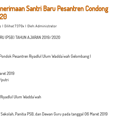
enerimaan Santri Baru Pesantren Condong
020
s
| Dilihat 7370x | Oleh: Administrator
RU (PSB) TAHUN AJARAN 2019/2020
u Pondok Pesantren Riyadlul Ulum Wadda`wah Gelombang I
Maret 2019
putri
 Riyadlul Ulum Wadda`wah
a Sekolah, Panitia PSB, dan Dewan Guru pada tanggal 06 Maret 2019