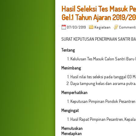
Hasil Seleksi Tes Masuk P
Gel.1 Tahun Ajaran 2019/2
07/03/2019
Kegiataan
Comment
SURAT KEPUTUSAN PENERIMAAN SANTRI BA
Tentang
Kelulusan Tes Masuk Calon Santri Bar
Menimbang
Hasil nilai tes seleksi pada tanggal 03 
Daya tampung kelas dan asrama putra/
Memperhatikan
Keputusan Pimpinan Pondok Pesantren
Mengingat
Hasil Rapat Pimpinan Pesantren, Kepal
Memutuskan
Menetapkan