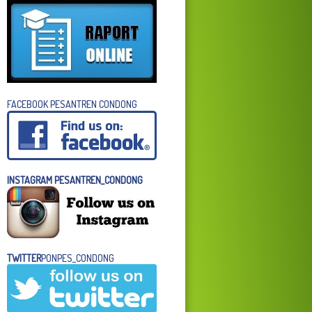
FACEBOOK PESANTREN CONDONG
INSTAGRAM PESANTREN_CONDONG
TWITTER
PONPES_CONDONG