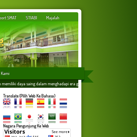
port SMAT
STIABI
Majalah
 Kami
 menghadapi era globalisasi yang dilandasi oleh ilmu amaliyah,amal ilmiyah dan m
Translate (Pilih Web Ke Bahasa)
Negara Pengunjung Ke Web