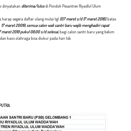
i dinyatakan
diterima/lulus
di Pondok Pesantren Riyadlul Ulum
s
, harap segera daftar ulang mulai tgl
(
07 maret s/d 17 maret 2018
)
, batas
l
17 maret 20019
,
semua calon wali santri baru wajib menghadiri rapat
7 maret 2019
pukul 08.00 s/d selesai
, bagi calon santri baru yang belum
dan kaos olahraga bisa diukur pada hari tsb.
PUTRA