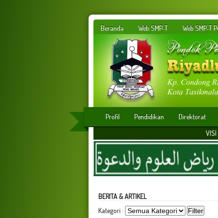
Beranda
Web SMP-T
Web SMP-T Pu
Profil
Pendidikan
Direktorat
VISI : Membangun insan par
BERITA & ARTIKEL
Kategori :