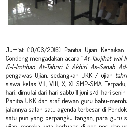
Jum`at (10/06/2016) Panitia Ujian Kenaikan
Condong
mengadakan acara “
At-Taujihat wal I
fi-l-Imtihan At-Tahriri li Akhiri As-Sanah Ad
pengawas Ujian, sedangkan UKK / ujian
tahr
siswa kelas VII, VIII, X, XI SMP-SMA Terpadu
hari, dimulai dari hari sabtu 11 juni s/d hari seni
Panitia UKK dan staf dewan guru bahu-memb
jalannya salah satu agenda terbesar di Pondok 
satu pun yang berpangku tangan, para guru 
ujian, mereka juga bertugas di pos-pos dan un