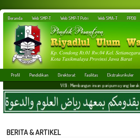
Beranda
Web SMP-T
Web SMP-T Putri
Web SMA-T
PPDB
Profil
Pendidikan
Direktorat
Fasilitas
Ekstrakurikuler
VISI : Membangun insan paripurna yang berakhlakul karim
BERITA & ARTIKEL