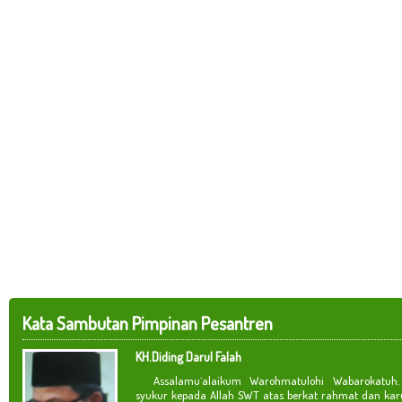
Kata Sambutan Pimpinan Pesantren
KH.Diding Darul Falah
Assalamu`alaikum Warohmatulohi Wabarokatuh. 
syukur kepada Allah SWT atas berkat rahmat dan kar