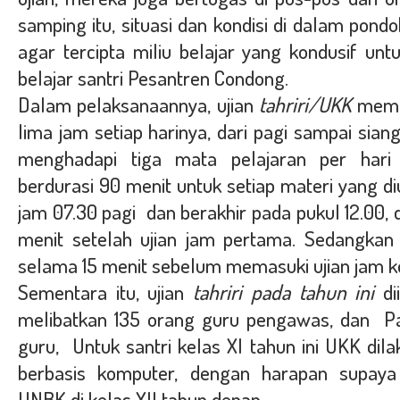
samping itu, situasi dan kondisi di dalam pond
agar tercipta miliu belajar yang kondusif un
belajar santri Pesantren Condong.
Dalam pelaksanaannya, ujian
tahriri/UKK
mema
lima jam setiap harinya, dari pagi sampai siang
menghadapi tiga mata pelajaran per hari
berdurasi 90 menit untuk setiap materi yang diu
jam 07.30 pagi dan berakhir pada pukul 12.00, 
menit setelah ujian jam pertama. Sedangkan i
selama 15 menit sebelum memasuki ujian jam ke
Sementara itu, ujian
tahriri pada tahun ini
di
melibatkan 135 orang guru pengawas, dan Pa
guru,
Untuk santri kelas XI tahun ini UKK di
berbasis komputer, dengan harapan supaya
UNBK
di kelas XII
tahun depan .