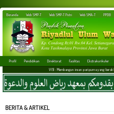
Beranda
Web SMP-T
Web SMP-T Putri
Web SMA-T
PPDB
Profil
Pendidikan
Direktorat
Fasilitas
Ekstrakurikuler
VISI : Membangun insan paripurna yang berakhlakul karim
BERITA & ARTIKEL