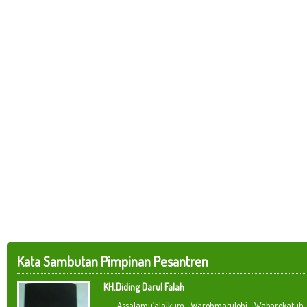
Kata Sambutan Pimpinan Pesantren
KH.Diding Darul Falah
Assalamu`alaikum Warohmatulohi Wabarokatuh. 