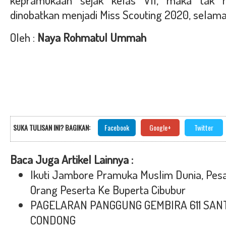
kepramukaan sejak kelas VII, maka tak he
dinobatkan menjadi Miss Scouting 2020, selamat
Oleh :
Naya Rohmatul Ummah
SUKA TULISAN INI? BAGIKAN:
Facebook
Google+
Twitter
Baca Juga Artikel Lainnya :
Ikuti Jambore Pramuka Muslim Dunia, Pesa
Orang Peserta Ke Buperta Cibubur
PAGELARAN PANGGUNG GEMBIRA 611 SAN
CONDONG