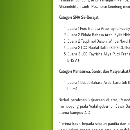
Alhamdulillah santri Pesantren Condong me
Kategori SMA Se-Derajat
Juara 1 Puisi Bahasa Arab: Syifa Fuadi
Juara 2 Pidato Bahasa Arab: Syifa Misb
Juara 2 Taqdimul Qissoh: Winda Nurul L
Juara 2 LCC: Naufal Daffa (X IPS C), Ilh
Juara 3 LCC: Fayrisha Allya Putri Fra
BHS A)
Kategori Mahasiswa, Santri, dan Masyaraka
Juara 1 Debat Bahasa Arab: Laila Siti 
Ulum)
Berkat perolehan kejuaraan di atas, Pesa
memboyong piala Wakil gubernur Jawa Ba
utama kampus IAIC.
“Terima kasih kepada seluruh panitia dan c
kami dalam proses peningkatan diri melal