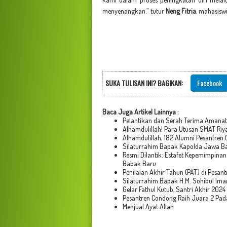
menyenangkan.” tutur
Neng Fitria
, mahasisw
SUKA TULISAN INI? BAGIKAN:
Facebook
Baca Juga Artikel Lainnya :
Pelantikan dan Serah Terima Amana
Alhamdulillah! Para Utusan SMAT Riy
Alhamdulillah, 182 Alumni Pesantren
Silaturrahim Bapak Kapolda Jawa Bar
Resmi Dilantik: Estafet Kepemimpin
Babak Baru
Penilaian Akhir Tahun (PAT) di Pesa
Silaturrahim Bapak H.M. Sohibul Ima
Gelar Fathul Kutub, Santri Akhir 202
Pesantren Condong Raih Juara 2 Pada
Menjual Ayat Allah