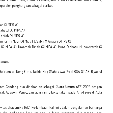
mperoleh penghargaan sebagai berikut:
yah (X MIPA A)
ahatul (XI MIPA A)
atifah (XI MIPA A)
am Fahmi Noor (XI Mipa F), Sabili M Anwari (XI IPS C)
ns (XI MIPA A), Umamah Dinah (XI MIPA A), Muna Fatihatul Munawwaroh (X
t Umum
Khoirunnisa, Neng Fitria, Tazkia Haq (Mahasiswa Prodi BSA STIABI Riyadlul
ntren Condong pun dinobatkan sebagai
Juara Umum
AFF 2022 dengan
rat. Adapun
Penutupan acara ini dilaksanakan pada Ahad sore di Aula
ivitas akademika IAIC. Perlombaan kali ini adalah pengalaman berharga
ui skill berbahasa Arab, semoga ke depan acaranya lebih menarik dan