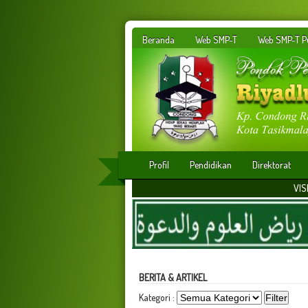
Beranda
Web SMP-T
Web SMP-T Pu
Profil
Pendidikan
Direktorat
VISI : Membangun ins
BERITA & ARTIKEL
Kategori :