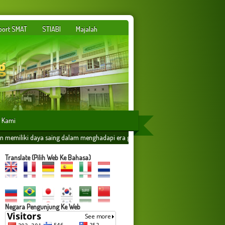
port SMAT
STIABI
Majalah
 Kami
 dalam menghadapi era globalisasi yang dilandasi oleh ilmu amaliyah,amal ilmiyah
Translate (Pilih Web Ke Bahasa)
Negara Pengunjung Ke Web