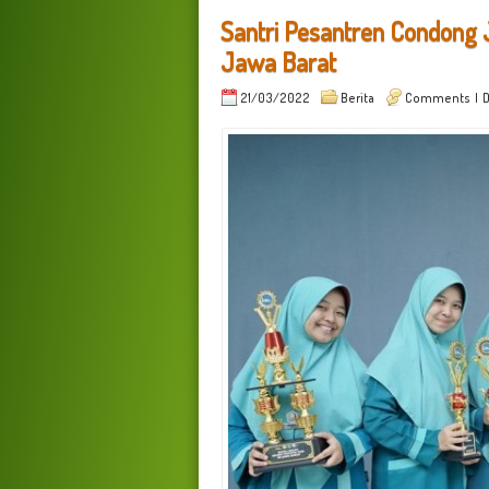
Santri Pesantren Condong 
Jawa Barat
21/03/2022
Berita
Comments
| D