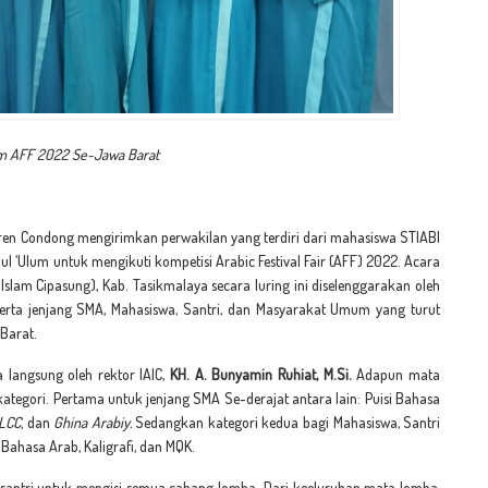
am AFF 2022 Se-Jawa Barat
ren Condong mengirimkan perwakilan yang terdiri dari mahasiswa STIABI
ul ‘Ulum untuk mengikuti kompetisi Arabic Festival Fair (AFF) 2022. Acara
 Islam Cipasung), Kab. Tasikmalaya secara luring ini diselenggarakan oleh
serta jenjang SMA, Mahasiswa, Santri, dan Masyarakat Umum yang turut
Barat.
 langsung oleh rektor IAIC,
KH. A. Bunyamin Ruhiat, M.Si.
Adapun mata
ategori. Pertama untuk jenjang SMA Se-derajat antara lain: Puisi Bahasa
LCC,
dan
Ghina Arabiy.
Sedangkan kategori kedua bagi Mahasiswa, Santri
ahasa Arab, Kaligrafi, dan MQK.
santri untuk mengisi semua cabang lomba. Dari keeluruhan mata lomba,