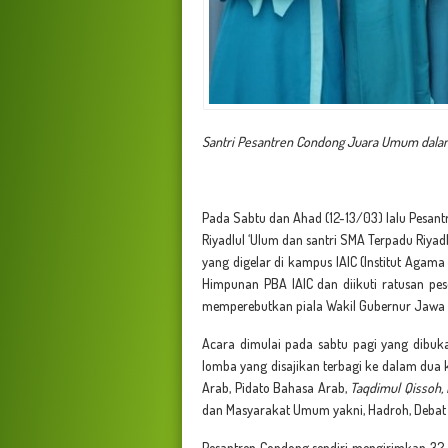
Santri Pesantren Condong Juara Umum dal
Pada Sabtu dan Ahad (12-13/03) lalu Pesant
Riyadlul ‘Ulum dan santri SMA Terpadu Riyadl
yang digelar di kampus IAIC (Institut Agama
Himpunan PBA IAIC dan diikuti ratusan pe
memperebutkan piala Wakil Gubernur Jawa 
Acara dimulai pada sabtu pagi yang dibuka
lomba yang disajikan terbagi ke dalam dua k
Arab, Pidato Bahasa Arab,
Taqdimul Qissoh, 
dan Masyarakat Umum yakni, Hadroh, Debat B
Pesantren Condong sendiri mengirimkan 32 