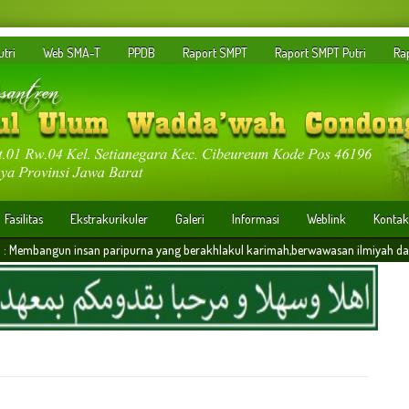
tri
Web SMA-T
PPDB
Raport SMPT
Raport SMPT Putri
Ra
Fasilitas
Ekstrakurikuler
Galeri
Informasi
Weblink
Kontak
an paripurna yang berakhlakul karimah,berwawasan ilmiyah dan memiliki daya saing