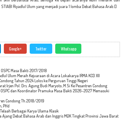
i STIABI Riyadlul Ulum yang menjadi juara 1 lomba Debat Bahasa Arab.[]
Google+
Twitter
Whatsapp
t OSPC Masa Bakti 2017/2018
adlul Ulum Meraih Kejuaraan di Acara Lokakarya IRMA KCD XII
 Condong Tahun 2024 Lolos ke Perguruan Tinggi Negeri
at Irjen Pol. Drs. Agung Budi Maryoto, M.Si Ke Pesantren Condong
an OSPC dan Koordinator Pramuka Masa Bakti 2026-2027 Memasuki
ntren Condong Th.2018/2019
n, PHd
4 Telaah Berbagai Karya Ulama Klasik
 Ajang Debat Bahasa Arab dan Inggris MQK Tingkat Provinsi Jawa Barat