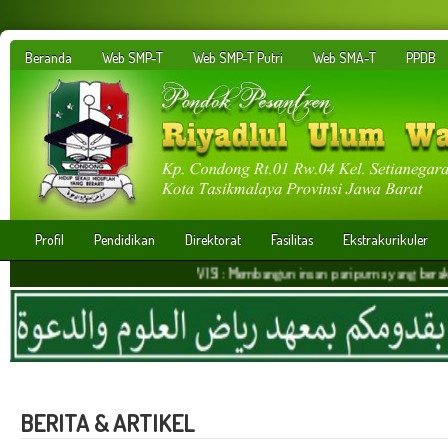
Beranda
Web SMP-T
Web SMP-T Putri
Web SMA-T
PPDB
Profil
Pendidikan
Direktorat
Fasilitas
Ekstrakurikuler
VISI : Membangun insan paripurna yang berakhlakul kari
BERITA & ARTIKEL