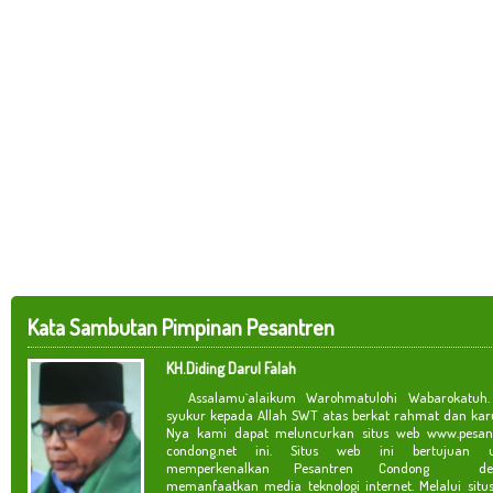
Kata Sambutan Pimpinan Pesantren
KH.Diding Darul Falah
Assalamu`alaikum Warohmatulohi Wabarokatuh. 
syukur kepada Allah SWT atas berkat rahmat dan kar
Nya kami dapat meluncurkan situs web www.pesan
condong.net ini. Situs web ini bertujuan u
memperkenalkan Pesantren Condong de
memanfaatkan media teknologi internet. Melalui situ