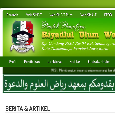
Beranda
Web SMP-T
Web SMP-T Putri
Web SMA-T
PPDB
Profil
Pendidikan
Direktorat
Fasilitas
Ekstrakurikuler
VISI : Membangun insan paripurna yang berakhlakul kari
BERITA & ARTIKEL