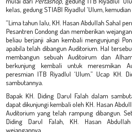
mulai dari
Pertashop
, gedung ITB Riyadlul ‘U
kelas, gedung STIABI Riyadlul ‘Ulum, kemudian
“Lima tahun lalu, KH. Hasan Abdullah Sahal p
Pesantren Condong dan memberikan wejangan di
beliau berjanji akan kembali mengunjungi P
apabila telah dibangun Auditorium. Hal terseb
membangun sebuah Auditoirum dan Alhamdul
berkunjung kembali untuk meresmikan Aud
peresmian ITB Riyadlul ‘Ulum.” Ucap KH. Di
sambutannya.
Bapak KH. Diding Darul Falah dalam sambut
dapat dikunjungi kembali oleh KH. Hasan Abdu
Auditorium yang telah rampung dibangun. Se
Diding Darul Falah, KH. Hasan Abdulla
wejangannya.