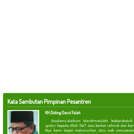
Kata Sambutan Pimpinan Pesantren
KH.Diding Darul Falah
Assalamu`alaikum Warohmatulohi Wabarokatuh. 
syukur kepada Allah SWT atas berkat rahmat dan kar
Nya kami dapat meluncurkan situs web www.pesan