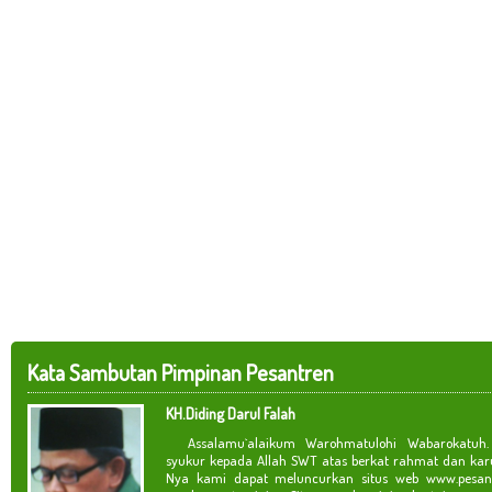
Kata Sambutan Pimpinan Pesantren
KH.Diding Darul Falah
Assalamu`alaikum Warohmatulohi Wabarokatuh. 
syukur kepada Allah SWT atas berkat rahmat dan kar
Nya kami dapat meluncurkan situs web www.pesan