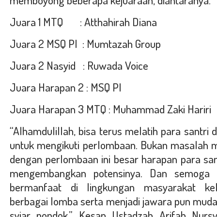
memboyong beberapa kejuaraan, diantaranya.
Juara 1 MTQ : Atthahirah Diana
Juara 2 MSQ PI : Mumtazah Group
Juara 2 Nasyid : Ruwada Voice
Juara Harapan 2 : MSQ PI
Juara Harapan 3 MTQ : Muhammad Zaki Hariri
“Alhamdulillah, bisa terus melatih para santr
untuk mengikuti perlombaan. Bukan masalah 
dengan perlombaan ini besar harapan para sa
mengembangkan potensinya. Dan semoga p
bermanfaat di lingkungan masyarakat ke
berbagai lomba serta menjadi jawara pun mud
syiar pondok.” Kesan Ustadzah Arifah Nurs