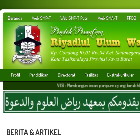
Beranda
Web SMP-T
Web SMP-T Putri
Web SMA-T
PPDB
Profil
Pendidikan
Direktorat
Fasilitas
Ekstrakurikuler
VISI : Membangun insan paripurna yang berakhlakul karim
BERITA & ARTIKEL