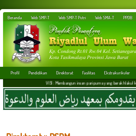
Beranda
Web SMP-T
Web SMP-T Putri
Web SMA-T
PPDB
Profil
Pendidikan
Direktorat
Fasilitas
Ekstrakurikuler
VISI : Membangun insan paripurna yang berakhlakul karimah,be