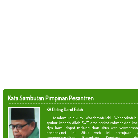
Kata Sambutan Pimpinan Pesantren
KH.Diding Darul Falah
Assalamu`alaikum Warohmatulohi Wabarokatuh. 
syukur kepada Allah SWT atas berkat rahmat dan kar
Nya kami dapat meluncurkan situs web www.pesan
condong.net ini. Situs web ini bertujuan u
memperkenalkan Pesantren Condong de