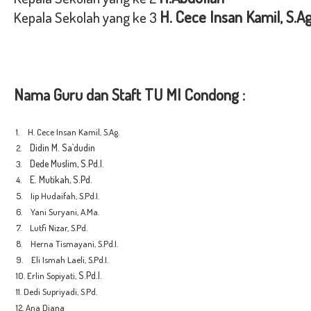
H. Cece Insan Kamil, S.Ag
Kepala Sekolah yang ke 3
Nama Guru dan Staft TU MI Condong :
1. H. Cece Insan Kamil, S.Ag.
Didin M. Sa`dudin
2.
Dede Muslim, S.Pd.I.
3.
E. Mutikah, S.Pd.
4.
5. Iip Hudaifah, S.Pd.I.
6. Yani Suryani, A.Ma.
7. Lutfi Nizar, S.Pd.
8. Herna Tismayani, S.Pd.I.
9. Eli Ismah Laeli, S.Pd.I.
S.Pd.I.
10. Erlin Sopiyati,
11. Dedi Supriyadi, S.Pd.
12. Ana Diana