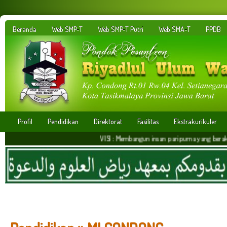
Beranda
Web SMP-T
Web SMP-T Putri
Web SMA-T
PPDB
Profil
Pendidikan
Direktorat
Fasilitas
Ekstrakurikuler
VISI : Membangun insan paripurna yang berakhlakul kar