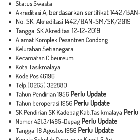
Status Swasta
A, berdasarkan sertifikat 1442/B
Akreditasi
No. SK. Akreditasi
1442/BAN-SM/SK/2019
12-12-2019
Tanggal SK Akreditasi
Alamat Komplek Pesantren Condong
Kelurahan Setianegara
Kecamatan Cibeureum
Kota Tasikmalaya
Kode Pos 46196
Telp.(0265) 322880
Perlu Update
Tahun Pendirian 1956
Perlu Update
Tahun beroperasi 1956
Perlu
SK Pendirian SK Kadepag Kab.Tasikmalaya
Perlu Update
Nomor 421.3/1485-Depag
Perlu Update
Tanggal 18 Agustus 1956
Kepala Sekolah Cece Insan Kamil, S.Ag.