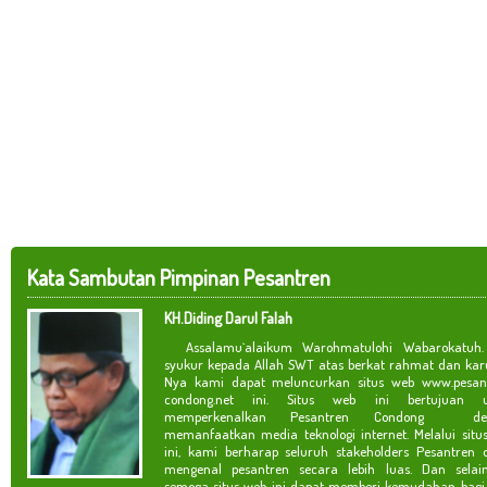
Kata Sambutan Pimpinan Pesantren
KH.Diding Darul Falah
Assalamu`alaikum Warohmatulohi Wabarokatuh. 
syukur kepada Allah SWT atas berkat rahmat dan kar
Nya kami dapat meluncurkan situs web www.pesan
condong.net ini. Situs web ini bertujuan u
memperkenalkan Pesantren Condong de
memanfaatkan media teknologi internet. Melalui situ
ini, kami berharap seluruh stakeholders Pesantren 
mengenal pesantren secara lebih luas. Dan selain
semoga situs web ini dapat memberi kemudahan bagi