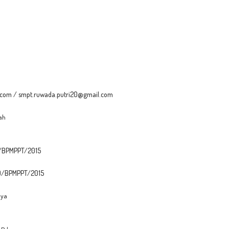
.com /
smpt.ruwada.putri20@gmail.com
ah
/BPMPPT/2015
D/BPMPPT/2015
aya