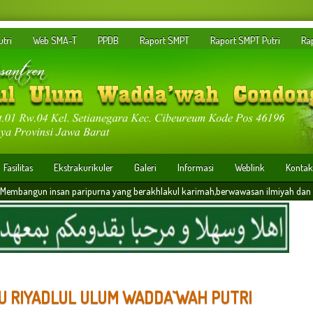
tri
Web SMA-T
PPDB
Raport SMPT
Raport SMPT Putri
Ra
Fasilitas
Ekstrakurikuler
Galeri
Informasi
Weblink
Kontak
 paripurna yang berakhlakul karimah,berwawasan ilmiyah dan memiliki daya saing 
ADU RIYADLUL ULUM WADDA`WAH PUTRI