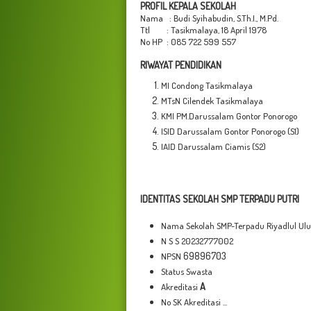
PROFIL KEPALA SEKOLAH
Nama : Budi Syihabudin, S.Th.I., M.Pd.
Ttl : Tasikmalaya, 18 April 1978
No HP : 085 722 599 557
RIWAYAT PENDIDIKAN
MI Condong Tasikmalaya
MTsN Cilendek Tasikmalaya
KMI PM.Darussalam Gontor Ponorogo
ISID Darussalam Gontor Ponorogo (S1)
IAID Darussalam Ciamis (S2)
IDENTITAS SEKOLAH SMP TERPADU PUTRI
Nama Sekolah SMP-Terpadu Riyadlul Ul
N S S 20232777002
69896703
NPSN
Status Swasta
A
Akreditasi
No SK Akreditasi ...