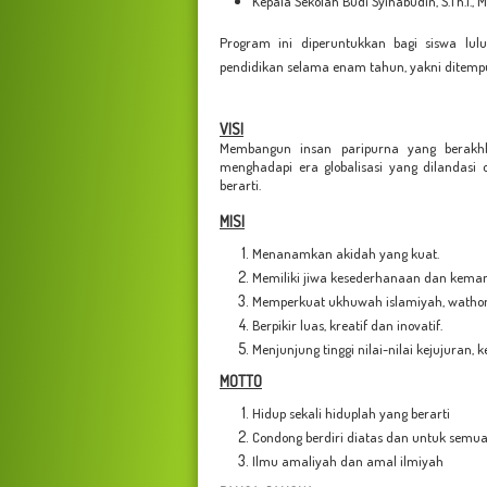
Kepala Sekolah Budi Syihabudin, S.Th.I., M
Program ini diperuntukkan bagi siswa lul
pendidikan selama enam tahun, yakni ditempu
VISI
Membangun insan paripurna yang berakh
menghadapi era globalisasi yang dilandasi 
berarti.
MISI
Menanamkan akidah yang kuat.
Memiliki jiwa kesederhanaan dan keman
Memperkuat ukhuwah islamiyah, wathon
Berpikir luas, kreatif dan inovatif.
Menjunjung tinggi nilai-nilai kejujuran,
MOTTO
Hidup sekali hiduplah yang berarti
Condong berdiri diatas dan untuk semu
Ilmu amaliyah dan amal ilmiyah