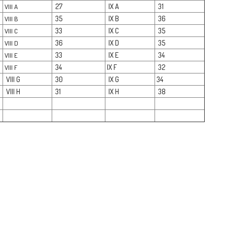
27
IX A
31
VIII A
35
IX B
36
VIII B
33
IX C
35
VIII C
36
IX D
35
VIII D
33
IX E
3
4
VIII E
34
IX F
32
VIII F
VIII G
30
IX G
34
VIII H
31
IX H
38