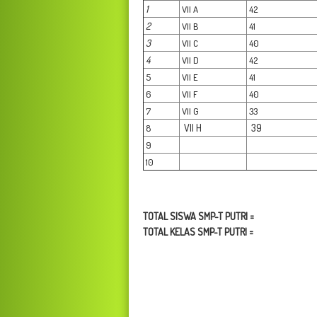
1
VII A
42
2
VII B
41
3
VII C
40
4
VII D
42
5
VII E
41
6
VII F
40
7
VII G
33
VII H
39
8
9
10
TOTAL SISWA SMP-T PUTRI =
TOTAL KELAS SMP-T PUTRI =