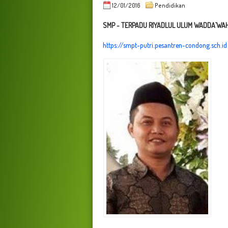
12/01/2016
Pendidikan
SMP - TERPADU RIYADLUL ULUM WADDA`WAH
https://smpt-putri.pesantren-condong.sch.id