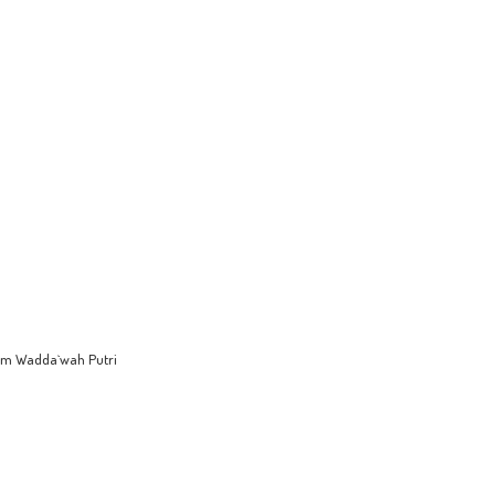
um Wadda`wah Putri