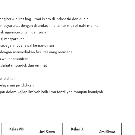
ng berkualitas bagi umat islam di indonesia dan dunia
 masyarakat dengan dilandasi nilai amar ma`ruf nahi munkar
k agama,ekonomi dan sosial
agi masyarakat
 sebagai modal awal kemandirian
dengan menyediakan fasilitas yang memadai
 wakaf pesantren
aslahatan pondok dan ummat
pendidikan
pelayanan pendidikan
n dalam kajian ilmiyah baik ilmu tanziliyah maupun kauniyah
Kelas VIII
Kelas IX
Jml.Siswa
Jml.Siswa