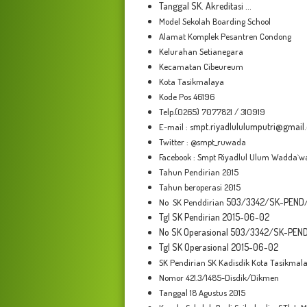
Tanggal SK. Akreditasi ...
Model Sekolah Boarding School
Alamat Komplek Pesantren Condong
Kelurahan Setianegara
Kecamatan Cibeureum
Kota Tasikmalaya
Kode Pos 46196
Telp.(0265) 7077821 / 310919
mpt.riyadlululumputri@gmail
E-mail : s
Twitter : @smpt_ruwada
Facebook : Smpt Riyadlul Ulum Wadda`w
Tahun Pendirian 2015
Tahun beroperasi 2015
503/3342/SK-PEND
No SK Penddirian
Tgl SK Pendirian
2015-06-02
No SK Operasional
503/3342/SK-PEN
Tgl SK Operasional
2015-06-02
SK Pendirian SK Kadisdik Kota Tasikmal
Nomor 421.3/1485-Disdik/Dikmen
Tanggal 18 Agustus 2015