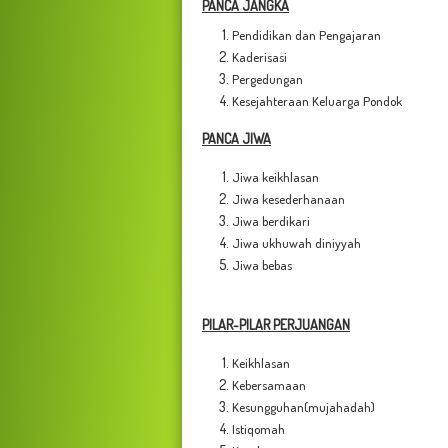
PANCA JANGKA
Pendidikan dan Pengajaran
Kaderisasi
Pergedungan
Kesejahteraan Keluarga Pondok
PANCA JIWA
Jiwa keikhlasan
Jiwa kesederhanaan
Jiwa berdikari
Jiwa ukhuwah diniyyah
Jiwa bebas
PILAR-PILAR PERJUANGAN
Keikhlasan
Kebersamaan
Kesungguhan(mujahadah)
Istiqomah