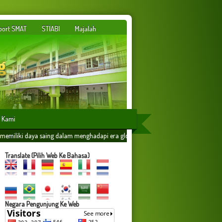
port SMAT
STIABI
Majalah
 Kami
dalam menghadapi era globalisasi yang dilandasi oleh ilmu amaliyah,amal ilmiyah 
Translate (Pilih Web Ke Bahasa)
Negara Pengunjung Ke Web