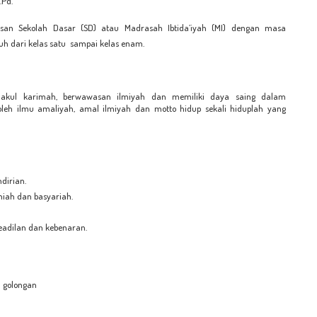
.Pd.
usan Sekolah Dasar (SD) atau Madrasah Ibtida’iyah (MI) dengan masa
h dari kelas satu sampai kelas enam.
lakul karimah, berwawasan ilmiyah dan memiliki daya saing dalam
oleh ilmu amaliyah, amal ilmiyah dan motto hidup sekali hiduplah yang
dirian.
iah dan basyariah.
 keadilan dan kebenaran.
a golongan