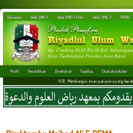
Beranda
Web SMP-T
Web SMP-T Putri
Web SMA-T
PPDB
Profil
Pendidikan
Direktorat
Fasilitas
Ekstrakurikuler
VISI : Membangun insan paripurna yang berakhlakul kar