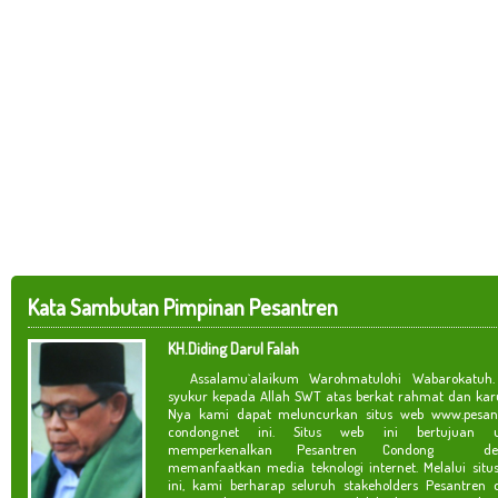
Kata Sambutan Pimpinan Pesantren
KH.Diding Darul Falah
Assalamu`alaikum Warohmatulohi Wabarokatuh. 
syukur kepada Allah SWT atas berkat rahmat dan kar
Nya kami dapat meluncurkan situs web www.pesan
condong.net ini. Situs web ini bertujuan u
memperkenalkan Pesantren Condong de
memanfaatkan media teknologi internet. Melalui situ
ini, kami berharap seluruh stakeholders Pesantren 