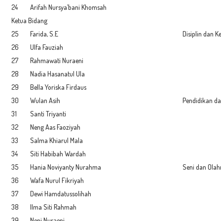
24
Arifah Nursya’bani Khomsah
Ketua Bidang
25
Farida, S.E
Disiplin dan K
26
Ulfa Fauziah
27
Rahmawati Nuraeni
28
Nadia Hasanatul Ula
29
Bella Yoriska Firdaus
30
Wulan Asih
Pendidikan d
31
Santi Triyanti
32
Neng Aas Faoziyah
33
Salma Khiarul Mala
34
Siti Habibah Wardah
35
Hania Noviyanty Nurahma
Seni dan Olah
36
Wafa Nurul Fikriyah
37
Dewi Hamdatussolihah
38
Ilma Siti Rahmah
39
Neni Nuraeni