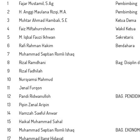
1
Fajar Mustamil, S.Ag
Pembimbing
2
H. Anggi Maulana Rizqi, M.A.
Pembimbing
3
Muhtar Ahmad Hambali, S.E
Ketua Dema
4
Faiz Miftahurrohman
Wakil Ketua
5
M. Iqbal Fauzi Ikhwan
Sekretaris
6
Rafi Rahman Hakim
Bendahara
7
Muhammad Septian Romli Ishaq
8
Rizal Ramdhani
Bag. Disiplin 
9
Rizal Fadhilah
10
Nursyamsi Mahmud
11
Jenal Furqon
12
Pandi Ridwanulloh
BAG. PENDIDI
13
Pipin Zenal Aripin
14
Hamzah Saeful Anwar
15
Haikal Muhammad Sahal
16
Muhammad Septian Romli Ishaq
BAG. EKONOM
17
Muhammad Itang Hidayat