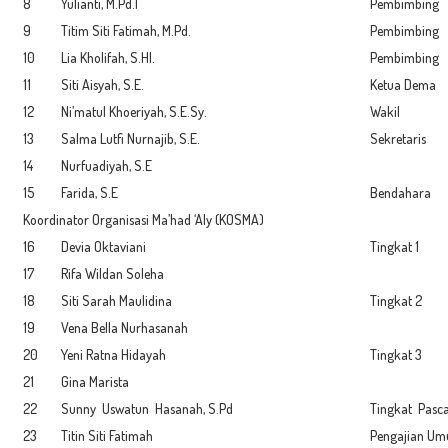
8
Yulianti, M.Pd.I
Pembimbing
9
Titim Siti Fatimah, M.Pd.
Pembimbing
10
Lia Kholifah, S.HI.
Pembimbing
11
Siti Aisyah, S.E.
Ketua Dema
12
Ni’matul Khoeriyah, S.E.Sy.
Wakil
13
Salma Lutfi Nurnajib, S.E.
Sekretaris
14
Nurfuadiyah, S.E
15
Farida, S.E
Bendahara
Koordinator Organisasi Ma’had ‘Aly (KOSMA)
16
Devia Oktaviani
Tingkat 1
17
Rifa Wildan Soleha
18
Siti Sarah Maulidina
Tingkat 2
19
Vena Bella Nurhasanah
20
Yeni Ratna Hidayah
Tingkat 3
21
Gina Marista
22
Sunny Uswatun Hasanah, S.Pd
Tingkat Pasc
23
Titin Siti Fatimah
Pengajian U