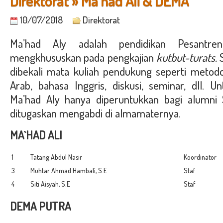
Direktorat » Ma`had Ali & DEMA
10/07/2018
Direktorat
Ma’had Aly adalah pendidikan Pesantren
mengkhususkan pada pengkajian
kutbut-turats.
dibekali mata kuliah pendukung seperti metodol
Arab, bahasa Inggris, diskusi, seminar, dll.
Ma’had Aly hanya diperuntukkan bagi alumn
ditugaskan mengabdi di almamaternya.
MA`HAD ALI
1
Tatang Abdul Nasir
Koordinator
3
Muhtar Ahmad Hambali, S.E
Staf
4
Siti Aisyah, S.E
Staf
DEMA PUTRA