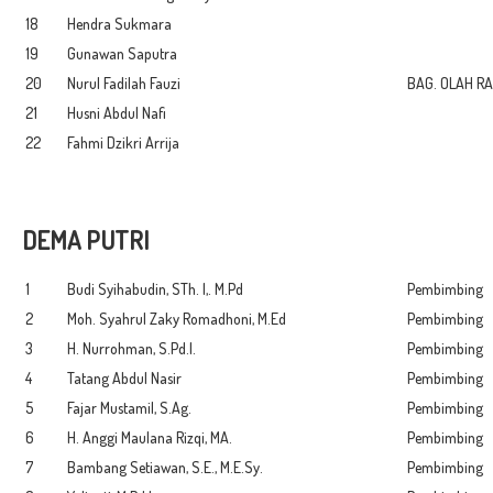
18
Hendra Sukmara
19
Gunawan Saputra
20
Nurul Fadilah Fauzi
BAG. OLAH R
21
Husni Abdul Nafi
22
Fahmi Dzikri Arrija
DEMA PUTRI
1
Budi Syihabudin, STh. I,. M.Pd
Pembimbing
2
Moh. Syahrul Zaky Romadhoni, M.Ed
Pembimbing
3
H. Nurrohman, S.Pd.I.
Pembimbing
4
Tatang Abdul Nasir
Pembimbing
5
Fajar Mustamil, S.Ag.
Pembimbing
6
H. Anggi Maulana Rizqi, MA.
Pembimbing
7
Bambang Setiawan, S.E., M.E.Sy.
Pembimbing