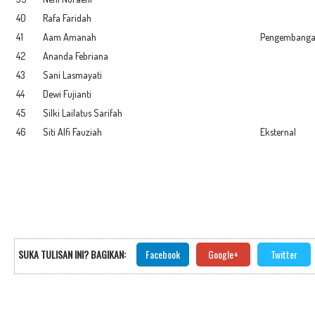
40
Rafa Faridah
41
Aam Amanah
Pengembanga
42
Ananda Febriana
43
Sani Lasmayati
44
Dewi Fujianti
45
Silki Lailatus Sarifah
46
Siti Alfi Fauziah
Eksternal
SUKA TULISAN INI? BAGIKAN:
Facebook
Google+
Twitter