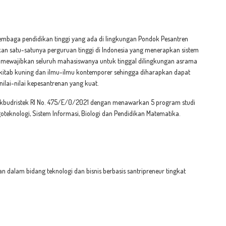
 lembaga pendidikan tinggi yang ada di lingkungan Pondok Pesantren
n satu-satunya perguruan tinggi di Indonesia yang menerapkan sistem
n mewajibkan seluruh mahasiswanya untuk tinggal dilingkungan asrama
i kitab kuning dan ilmu-ilmu kontemporer sehingga diharapkan dapat
ilai-nilai kepesantrenan yang kuat.
ikbudristek RI No. 475/E/0/2021 dengan menawarkan 5 program studi
oteknologi, Sistem Informasi, Biologi dan Pendidikan Matematika.
n dalam bidang teknologi dan bisnis berbasis santripreneur tingkat