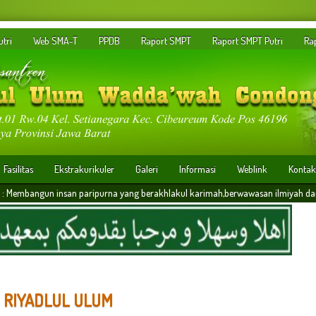
tri
Web SMA-T
PPDB
Raport SMPT
Raport SMPT Putri
Ra
Fasilitas
Ekstrakurikuler
Galeri
Informasi
Weblink
Kontak
 paripurna yang berakhlakul karimah,berwawasan ilmiyah dan memiliki daya saing 
S RIYADLUL ULUM