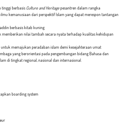
 tinggi berbasis
C
ulture and
H
eritage
pesantren dalam rangka
-ilmu kemanusiaan dari perspektif Islam yang dapat merespon tantangan
ddin berbasis kitab kuning
k memberikan nilai tambah secara nyata terhadap kualitas kehidupan
 untuk memajukan peradaban islam demi kesejahteraan umat
embaga yang berorientasi pada pengembangan bidang Bahasa dan
am di tingkat regional, nasional dan internasional.
rapkan boarding system
eur