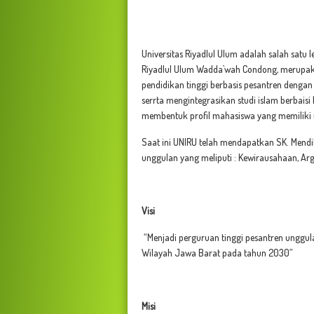
Universitas Riyadlul Ulum adalah salah satu
Riyadlul Ulum Wadda`wah Condong, merupaka
pendidikan tinggi berbasis pesantren denga
serrta mengintegrasikan studi islam berbais
membentuk profil mahasiswa yang memiliki n
Saat ini UNIRU telah mendapatkan SK. Mend
unggulan yang meliputi : Kewirausahaan, Arg
Visi
“Menjadi perguruan tinggi pesantren unggula
Wilayah Jawa Barat pada tahun 2030”
Misi