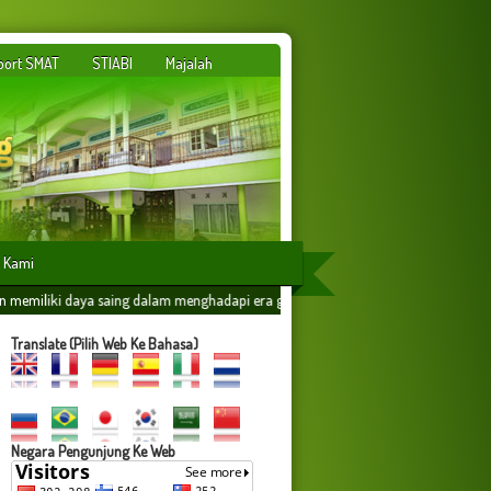
port SMAT
STIABI
Majalah
 Kami
dalam menghadapi era globalisasi yang dilandasi oleh ilmu amaliyah,amal ilmiyah 
Translate (Pilih Web Ke Bahasa)
Negara Pengunjung Ke Web