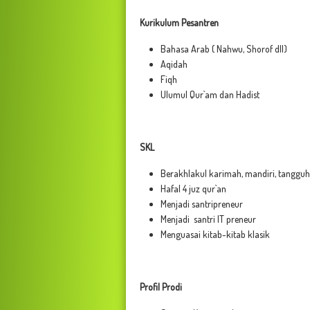
Kurikulum Pesantren
Bahasa Arab ( Nahwu, Shorof dll)
Aqidah
Fiqh
Ulumul Qur`am dan Hadist
SKL
Berakhlakul karimah, mandiri, tangguh 
Hafal 4 juz qur`an
Menjadi santripreneur
Menjadi santri IT preneur
Menguasai kitab-kitab klasik
Profil Prodi