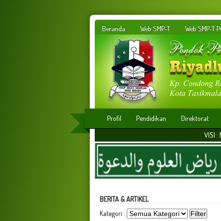
Beranda
Web SMP-T
Web SMP-T Pu
Profil
Pendidikan
Direktorat
VISI : Membangun insan 
BERITA & ARTIKEL
Kategori :