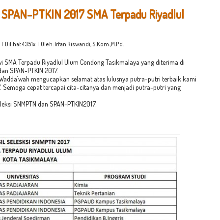
 SPAN-PTKIN 2017 SMA Terpadu Riyadlul
| Dilihat 4351x | Oleh: Irfan Riswandi, S.Kom.,M.Pd.
swi SMA Terpadu Riyadlul Ulum Condong Tasikmalaya yang diterima di
 dan SPAN-PTKIN 2017.
 Wadda`wah mengucapkan selamat atas lulusnya putra-putri terbaik kami
Semoga cepat tercapai cita-citanya dan menjadi putra-putri yang
 seleksi SNMPTN dan SPAN-PTKIN2017.