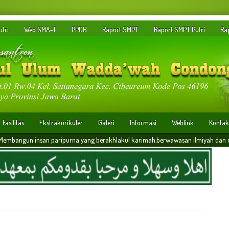
tri
Web SMA-T
PPDB
Raport SMPT
Raport SMPT Putri
Ra
Fasilitas
Ekstrakurikuler
Galeri
Informasi
Weblink
Kontak
paripurna yang berakhlakul karimah,berwawasan ilmiyah dan memiliki daya saing da