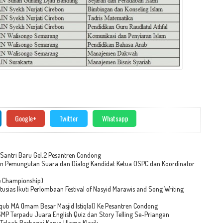
Google+
Twitter
Whatsapp
 Santri Baru Gel.2 Pesantren Condong
n Pemungutan Suara dan Dialog Kandidat Ketua OSPC dan Koordinator
e Championship)
usias Ikuti Perlombaan Festival of Nasyid Marawis and Song Writing
aqub MA (Imam Besar Masjid Istiqlal) Ke Pesantren Condong
MP Terpadu Juara English Quiz dan Story Telling Se-Priangan
4 Telaah Berbagai Karya Ulama Klasik