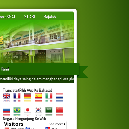
port SMAT
STIABI
Majalah
 Kami
lam menghadapi era globalisasi yang dilandasi oleh ilmu amaliyah,amal ilmiyah da
Translate (Pilih Web Ke Bahasa)
Negara Pengunjung Ke Web