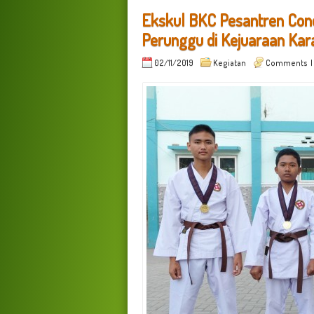
Ekskul BKC Pesantren Cond
Perunggu di Kejuaraan Ka
02/11/2019
Kegiatan
Comments
|