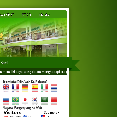
port SMAT
STIABI
Majalah
 Kami
 dalam menghadapi era globalisasi yang dilandasi oleh ilmu amaliyah,amal ilmiyah
Translate (Pilih Web Ke Bahasa)
Negara Pengunjung Ke Web