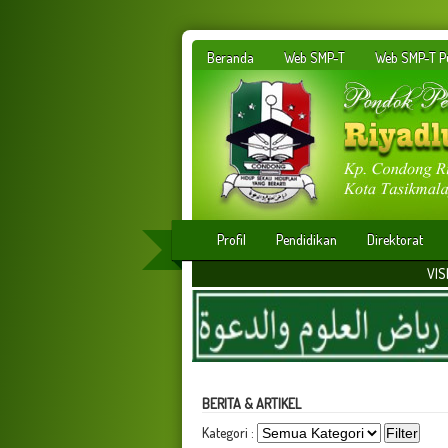
Beranda
Web SMP-T
Web SMP-T Pu
Profil
Pendidikan
Direktorat
VISI : Membangun ins
BERITA & ARTIKEL
Kategori :