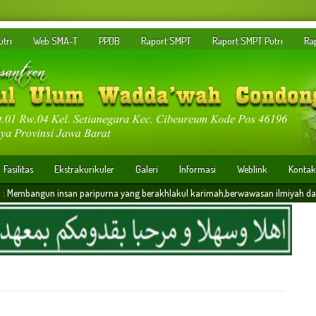
tri
Web SMA-T
PPDB
Raport SMPT
Raport SMPT Putri
Ra
Fasilitas
Ekstrakurikuler
Galeri
Informasi
Weblink
Kontak
an paripurna yang berakhlakul karimah,berwawasan ilmiyah dan memiliki daya saing