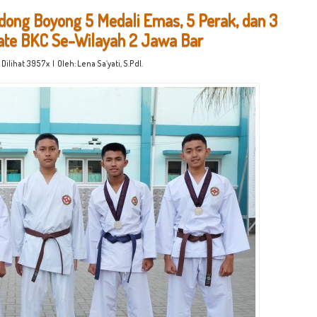
ong Boyong 5 Medali Emas, 5 Perak, dan 3
rate BKC Se-Wilayah 2 Jawa Bar
 Dilihat 3957x | Oleh: Lena Sa`yati, S.PdI.