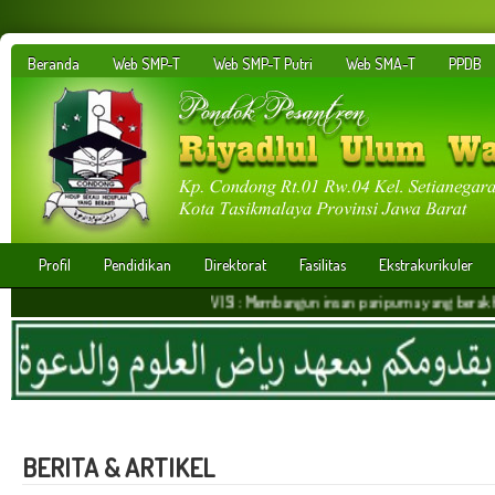
Beranda
Web SMP-T
Web SMP-T Putri
Web SMA-T
PPDB
Profil
Pendidikan
Direktorat
Fasilitas
Ekstrakurikuler
VISI : Membangun insan paripurna yang berakhlakul karim
BERITA & ARTIKEL