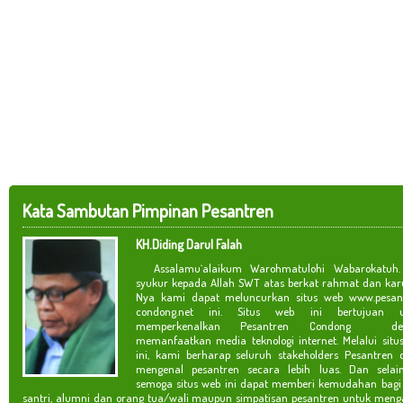
Kata Sambutan Pimpinan Pesantren
KH.Diding Darul Falah
Assalamu`alaikum Warohmatulohi Wabarokatuh. 
syukur kepada Allah SWT atas berkat rahmat dan kar
Nya kami dapat meluncurkan situs web www.pesan
condong.net ini. Situs web ini bertujuan u
memperkenalkan Pesantren Condong de
memanfaatkan media teknologi internet. Melalui situ
ini, kami berharap seluruh stakeholders Pesantren 
mengenal pesantren secara lebih luas. Dan selain
semoga situs web ini dapat memberi kemudahan bagi
santri, alumni dan orang tua/wali maupun simpatisan pesantren untuk meng