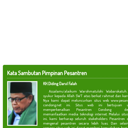
Kata Sambutan Pimpinan Pesantren
KH.Diding Darul Falah
Assalamu`alaikum Warohmatulohi Wabarokatuh. 
syukur kepada Allah SWT atas berkat rahmat dan kar
Nya kami dapat meluncurkan situs web www.pesan
condong.net ini. Situs web ini bertujuan u
memperkenalkan Pesantren Condong de
memanfaatkan media teknologi internet. Melalui situ
ini, kami berharap seluruh stakeholders Pesantren 
mengenal pesantren secara lebih luas. Dan selain
semoga situs web ini dapat memberi kemudahan bagi