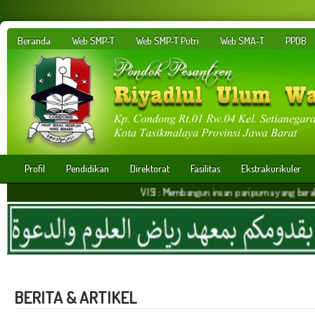
Beranda
Web SMP-T
Web SMP-T Putri
Web SMA-T
PPDB
Profil
Pendidikan
Direktorat
Fasilitas
Ekstrakurikuler
VISI : Membangun insan paripurna yang berakhlakul kar
BERITA & ARTIKEL