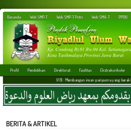
Beranda
Web SMP-T
Web SMP-T Putri
Web SMA-T
PPDB
Profil
Pendidikan
Direktorat
Fasilitas
Ekstrakurikuler
VISI : Membangun insan paripurna yang berakhlakul karim
BERITA & ARTIKEL