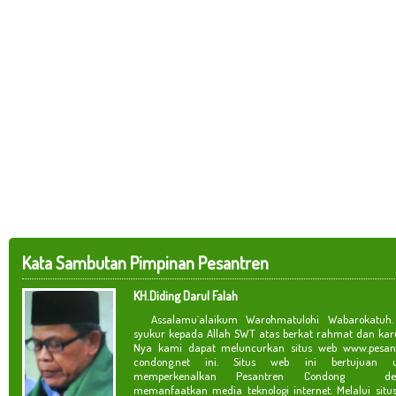
Kata Sambutan Pimpinan Pesantren
KH.Diding Darul Falah
Assalamu`alaikum Warohmatulohi Wabarokatuh. 
syukur kepada Allah SWT atas berkat rahmat dan kar
Nya kami dapat meluncurkan situs web www.pesan
condong.net ini. Situs web ini bertujuan u
memperkenalkan Pesantren Condong de
memanfaatkan media teknologi internet. Melalui situ