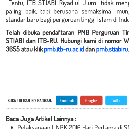
Tentu, ITB STIABI Riyadlul Ulum tidak men
paling baik, tapi berusaha semaksimal mu
standar baru bagi perguruan tinggi Islam di Indo
Telah dibuka pendaftaran PMB Perguruan Ti
STIABI dan ITB-RU. Hubungi kami di nomor 
3655 atau klik
pmb.itb-ru.ac.id
dan
pmb.stiabiru.
SUKA TULISAN INI? BAGIKAN:
Facebook
Google+
Twitter
Baca Juga Artikel Lainnya :
Pelaksanaan UNBK 2016 Hari Pertama di S