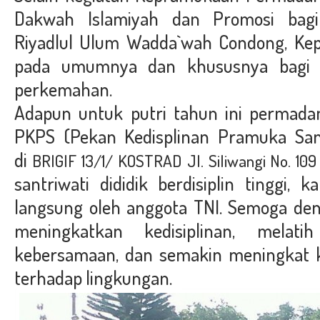
Dakwah Islamiyah dan Promosi bag
Riyadlul Ulum Wadda`wah Condong, Kep
pada umumnya dan khususnya bagi 
perkemahan.
Adapun untuk putri tahun ini permada
PKPS (Pekan Kedisplinan Pramuka San
di
BRIGIF 13/1/ KOSTRAD
Jl. Siliwangi No. 10
santriwati dididik berdisiplin tinggi,
langsung oleh anggota TNI. Semoga deng
meningkatkan kedisiplinan, melat
kebersamaan, dan semakin meningkat 
terhadap lingkungan.