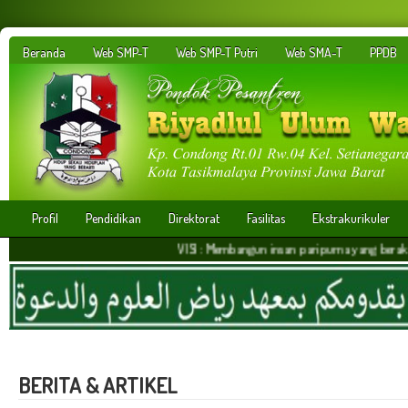
Beranda
Web SMP-T
Web SMP-T Putri
Web SMA-T
PPDB
Profil
Pendidikan
Direktorat
Fasilitas
Ekstrakurikuler
VISI : Membangun insan paripurna yang berakhlakul karimah
BERITA & ARTIKEL