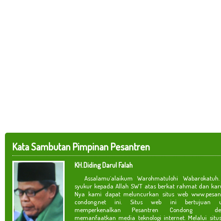
Kata Sambutan Pimpinan Pesantren
KH.Diding Darul Falah
Assalamu`alaikum Warohmatulohi Wabarokatuh. 
syukur kepada Allah SWT atas berkat rahmat dan kar
Nya kami dapat meluncurkan situs web www.pesan
condong.net ini. Situs web ini bertujuan u
memperkenalkan Pesantren Condong de
memanfaatkan media teknologi internet. Melalui situ