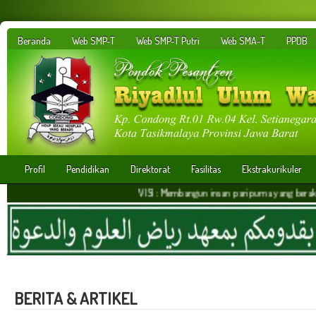
Beranda
Web SMP-T
Web SMP-T Putri
Web SMA-T
PPDB
Profil
Pendidikan
Direktorat
Fasilitas
Ekstrakurikuler
VISI : Membangun insan paripurna yang berakhlakul kari
BERITA & ARTIKEL