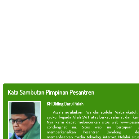
Kata Sambutan Pimpinan Pesantren
KH.Diding Darul Falah
Assalamu`alaikum Warohmatulohi Wabarokatuh. 
syukur kepada Allah SWT atas berkat rahmat dan kar
Nya kami dapat meluncurkan situs web www.pesan
condong.net ini. Situs web ini bertujuan u
memperkenalkan Pesantren Condong de
memanfaatkan media teknologi internet. Melalui situ