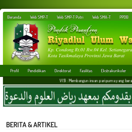
Beranda
Web SMP-T
Web SMP-T Putri
Web SMA-T
PPDB
Profil
Pendidikan
Direktorat
Fasilitas
Ekstrakurikuler
VISI : Membangun insan paripurna yang berakhlakul kari
BERITA & ARTIKEL