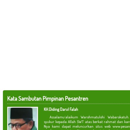
Kata Sambutan Pimpinan Pesantren
KH.Diding Darul Falah
Assalamu`alaikum Warohmatulohi Wabarokatuh. 
syukur kepada Allah SWT atas berkat rahmat dan kar
Nya kami dapat meluncurkan situs web www.pesan