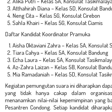
Alika Putri
– Kelas 5A, Konsulat Tasikmalay
Atthahirah Diana
– Kelas 5D, Konsulat Band
Neng Cita
– Kelas 5G, Konsulat Cirebon
Sahla Khairi
– Kelas 5G, Konsulat Ciamis
Daftar Kandidat Koordinator Pramuka
Aisha Oktaviani Zahra
– Kelas 5A, Konsulat
Tiara Cahya
– Kelas 5A, Konsulat Bandung
Echa Laura
– Kelas 5A, Konsulat Tasikmala
Az-Zahra Laizan
– Kelas 5B, Konsulat Band
Mia Ramadaniah
– Kelas 5D, Konsulat Tasi
Kegiatan pemungutan suara ini diharapkan da
yang tidak hanya cakap dalam organisas
menanamkan nilai-nilai kepemimpinan yang bai
Pesantren Condong. Setiap kandidat diharap