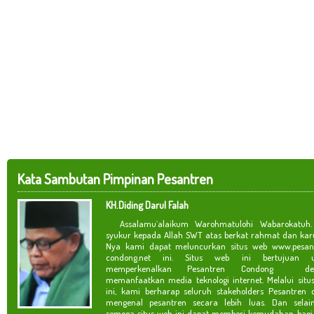
Kata Sambutan Pimpinan Pesantren
KH.Diding Darul Falah
Assalamu`alaikum Warohmatulohi Wabarokatuh. 
syukur kepada Allah SWT atas berkat rahmat dan kar
Nya kami dapat meluncurkan situs web www.pesan
condong.net ini. Situs web ini bertujuan u
memperkenalkan Pesantren Condong de
memanfaatkan media teknologi internet. Melalui situ
ini, kami berharap seluruh stakeholders Pesantren 
mengenal pesantren secara lebih luas. Dan selain
semoga situs web ini dapat memberi kemudahan bagi