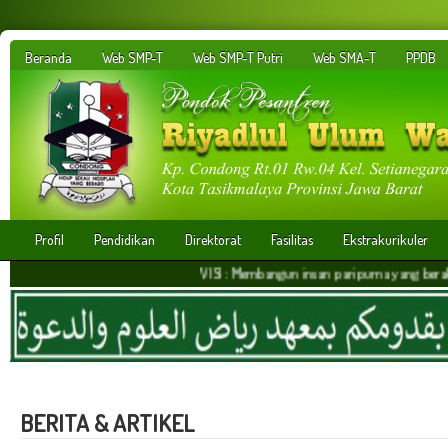
Beranda
Web SMP-T
Web SMP-T Putri
Web SMA-T
PPDB
Profil
Pendidikan
Direktorat
Fasilitas
Ekstrakurikuler
VISI : Membangun insan paripurna yang berakhlakul kari
BERITA & ARTIKEL