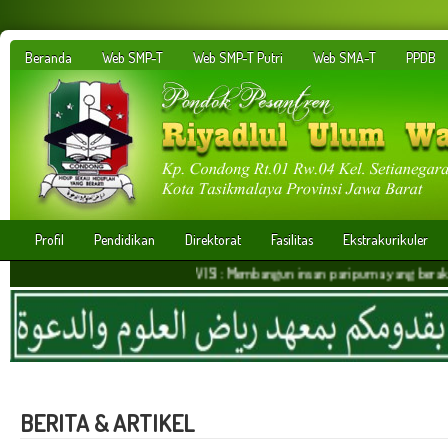
Beranda
Web SMP-T
Web SMP-T Putri
Web SMA-T
PPDB
Profil
Pendidikan
Direktorat
Fasilitas
Ekstrakurikuler
VISI : Membangun insan paripurna yang berakhlakul karim
BERITA & ARTIKEL