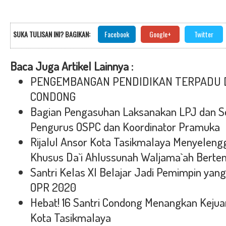
SUKA TULISAN INI? BAGIKAN:
Facebook
Google+
Twitter
Baca Juga Artikel Lainnya :
PENGEMBANGAN PENDIDIKAN TERPADU 
CONDONG
Bagian Pengasuhan Laksanakan LPJ dan S
Pengurus OSPC dan Koordinator Pramuka
Rijalul Ansor Kota Tasikmalaya Menyeleng
Khusus Da`i Ahlussunah Waljama`ah Berte
Santri Kelas XI Belajar Jadi Pemimpin yan
OPR 2020
Hebat! 16 Santri Condong Menangkan Keju
Kota Tasikmalaya