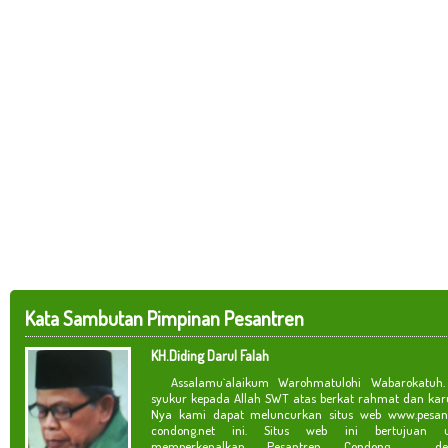
Kata Sambutan Pimpinan Pesantren
KH.Diding Darul Falah
Assalamu`alaikum Warohmatulohi Wabarokatuh. 
syukur kepada Allah SWT atas berkat rahmat dan kar
Nya kami dapat meluncurkan situs web www.pesan
condong.net ini. Situs web ini bertujuan u
memperkenalkan Pesantren Condong de