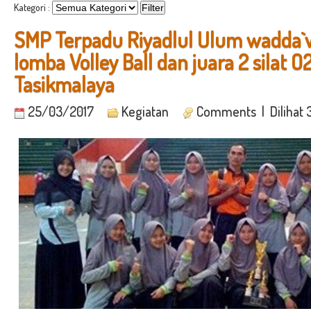
Kategori :
SMP Terpadu Riyadlul Ulum wadda`w
lomba Volley Ball dan juara 2 silat 
Tasikmalaya
25/03/2017
Kegiatan
Comments
| Dilihat