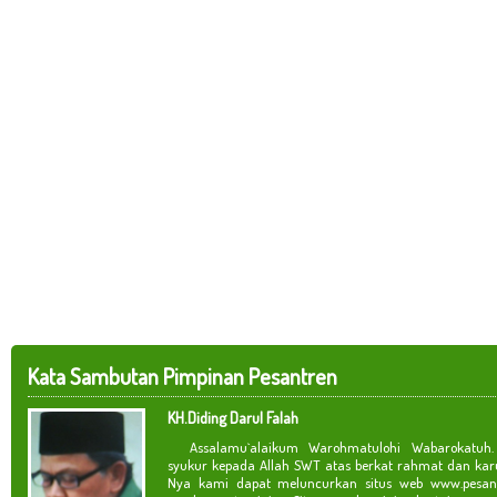
Kata Sambutan Pimpinan Pesantren
KH.Diding Darul Falah
Assalamu`alaikum Warohmatulohi Wabarokatuh. 
syukur kepada Allah SWT atas berkat rahmat dan kar
Nya kami dapat meluncurkan situs web www.pesan