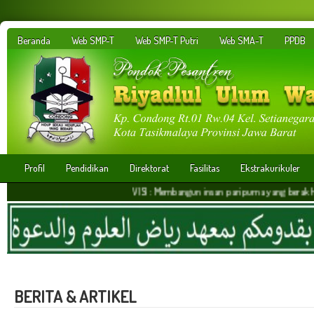
Beranda
Web SMP-T
Web SMP-T Putri
Web SMA-T
PPDB
Profil
Pendidikan
Direktorat
Fasilitas
Ekstrakurikuler
VISI : Membangun insan paripurna yang berakhlakul karima
BERITA & ARTIKEL