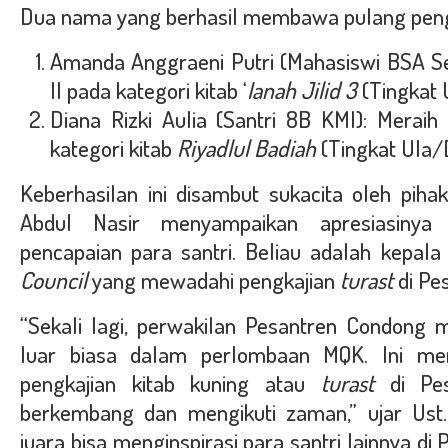
Dua nama yang berhasil membawa pulang pen
Amanda Anggraeni Putri
(Mahasiswi BSA Se
II
pada kategori kitab ‘
Ianah Jilid 3
(Tingkat 
Diana Rizki Aulia
(Santri 8B KMI): Meraih
kategori kitab
Riyadlul Badiah
(Tingkat Ula/
Keberhasilan ini disambut sukacita oleh piha
Abdul Nasir
menyampaikan apresiasinya 
pencapaian para santri. Beliau adalah kepal
Council
yang mewadahi pengkajian
turast
di Pe
“Sekali lagi, perwakilan Pesantren Condong 
luar biasa dalam perlombaan MQK. Ini men
pengkajian kitab kuning atau
turast
di Pes
berkembang dan mengikuti zaman,” ujar Ust
juara bisa menginspirasi para santri lainnya d