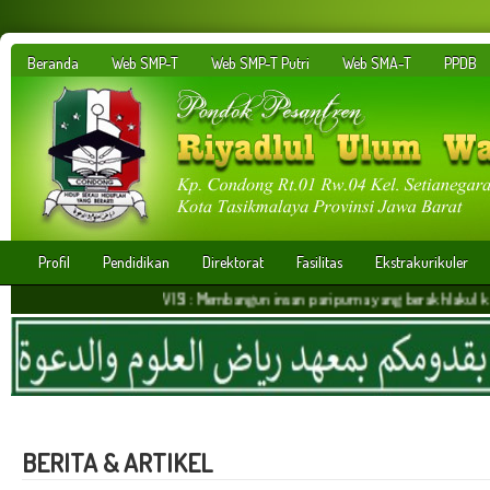
Beranda
Web SMP-T
Web SMP-T Putri
Web SMA-T
PPDB
Profil
Pendidikan
Direktorat
Fasilitas
Ekstrakurikuler
VISI : Membangun insan paripurna yang berakhlakul karimah,ber
BERITA & ARTIKEL