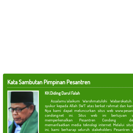
Kata Sambutan Pimpinan Pesantren
KH.Diding Darul Falah
Assalamu`alaikum Warohmatulohi Wabarokatuh. 
syukur kepada Allah SWT atas berkat rahmat dan kar
Nya kami dapat meluncurkan situs web www.pesan
condong.net ini. Situs web ini bertujuan u
memperkenalkan Pesantren Condong de
memanfaatkan media teknologi internet. Melalui situ
ini, kami berharap seluruh stakeholders Pesantren 