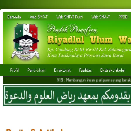
Beranda
Web SMP-T
Web SMP-T Putri
Web SMA-T
PPDB
Profil
Pendidikan
Direktorat
Fasilitas
Ekstrakurikuler
VISI : Membangun insan paripurna yang berakhlakul karim