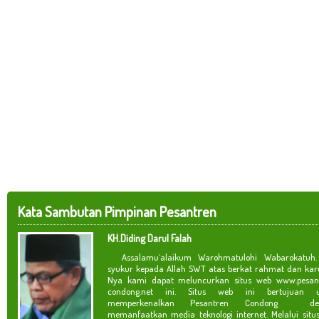
Kata Sambutan Pimpinan Pesantren
KH.Diding Darul Falah
Assalamu`alaikum Warohmatulohi Wabarokatuh. 
syukur kepada Allah SWT atas berkat rahmat dan kar
Nya kami dapat meluncurkan situs web www.pesan
condong.net ini. Situs web ini bertujuan u
memperkenalkan Pesantren Condong de
memanfaatkan media teknologi internet. Melalui situ