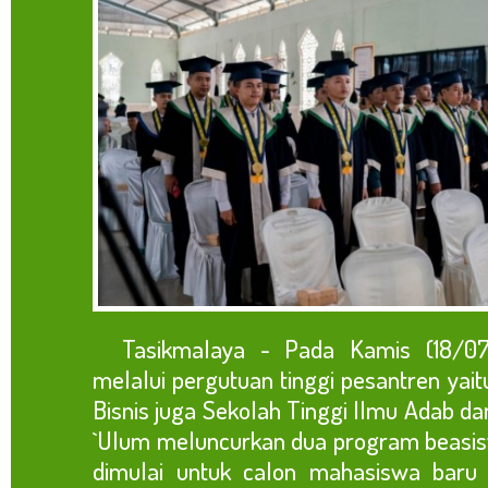
Tasikmalaya - Pada Kamis (18/07
melalui pergutuan tinggi pesantren yaitu
Bisnis juga Sekolah Tinggi Ilmu Adab d
`Ulum meluncurkan dua program beasis
dimulai untuk calon mahasiswa baru 