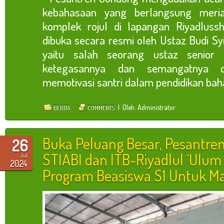
kebahasaan yang berlangsung meria
komplek rojul di lapangan Riyadlussh
dibuka secara resmi oleh Ustaz Budi Syih
yaitu salah seorang ustaz senior 
ketegasannya dan semangatnya 
memotivasi santri dalam pendidikan bahas
| Oleh: Administrator
BERITA
COMMENTS
Buka Peluang Besar, Pesantre
26
STIABI dan ITB-Riyadlul `Ulu
Jul
2024
Program Beasiswa S1 Untuk M