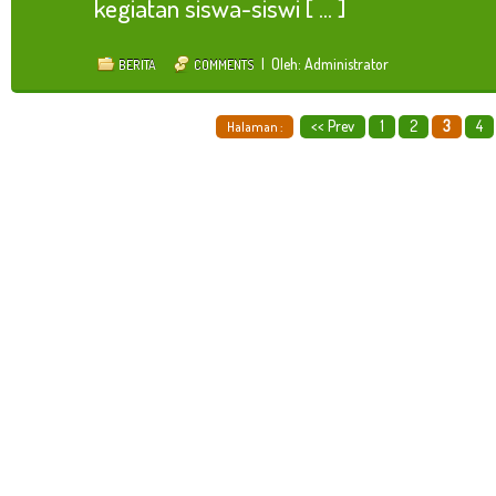
kegiatan siswa-siswi [ ... ]
| Oleh: Administrator
BERITA
COMMENTS
<< Prev
1
2
3
4
Halaman :