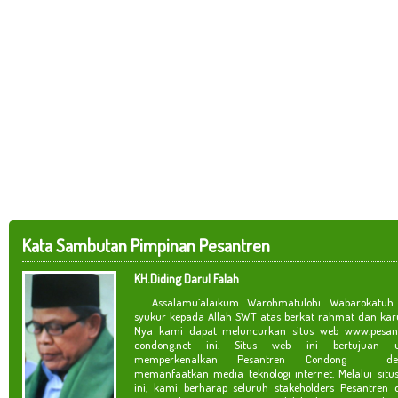
Kata Sambutan Pimpinan Pesantren
KH.Diding Darul Falah
Assalamu`alaikum Warohmatulohi Wabarokatuh. 
syukur kepada Allah SWT atas berkat rahmat dan kar
Nya kami dapat meluncurkan situs web www.pesan
condong.net ini. Situs web ini bertujuan u
memperkenalkan Pesantren Condong de
memanfaatkan media teknologi internet. Melalui situ
ini, kami berharap seluruh stakeholders Pesantren 