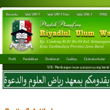
Beranda
Web SMP-T
Web SMP-T Putri
Web SMA-T
PPDB
Profil
Pendidikan
Direktorat
Fasilitas
Ekstrakurikuler
VISI : Membangun insan paripurna yang berakhlakul karimah,ber