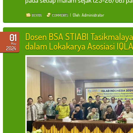
pada setiap malam sejak (23-26/06) para s
| Oleh: Administrator
BERITA
COMMENTS
Dosen BSA STIABI Tasikmalaya 
01
dalam Lokakarya Asosiasi IQL
May
2024