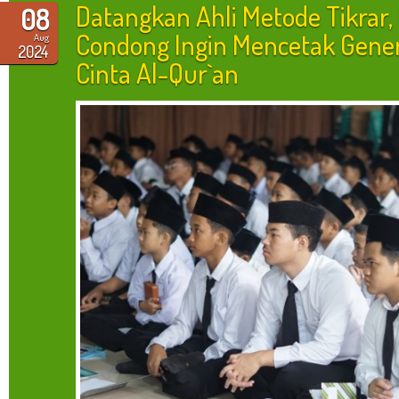
Datangkan Ahli Metode Tikrar
08
Condong Ingin Mencetak Gener
Aug
2024
Cinta Al-Qur`an