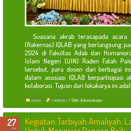
Suasana akrab terasapada acara R
(Rakernas) IQLAB yang berlangsung pa
2024 di Fakultas Adab dan Humaniora
Islam Negeri (UIN) Raden Fatah Pa
tersebut, para dosen dari berbagai in
dalam asosiasi IQLAB berpartisipasi a
kolaborasi. Tujuan dari lokakarya ini adala
| Oleh: Administrator
BERITA
COMMENTS
Kegiatan Tarbiyah Amaliyah, La
27
Untuk Mengajar Dengan Baik
Feb