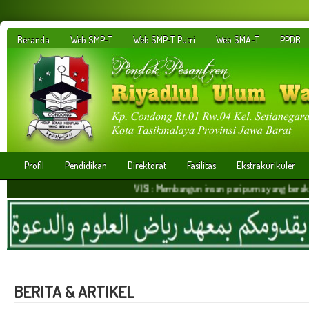
Beranda
Web SMP-T
Web SMP-T Putri
Web SMA-T
PPDB
Profil
Pendidikan
Direktorat
Fasilitas
Ekstrakurikuler
VISI : Membangun insan paripurna yang berakhlakul kari
BERITA & ARTIKEL