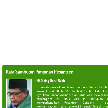
Kata Sambutan Pimpinan Pesantren
KH.Diding Darul Falah
Assalamu`alaikum Warohmatulohi Wabarokatuh. 
syukur kepada Allah SWT atas berkat rahmat dan kar
Nya kami dapat meluncurkan situs web www.pesan
condong.net ini. Situs web ini bertujuan u
memperkenalkan Pesantren Condong de
memanfaatkan media teknologi internet. Melalui situ