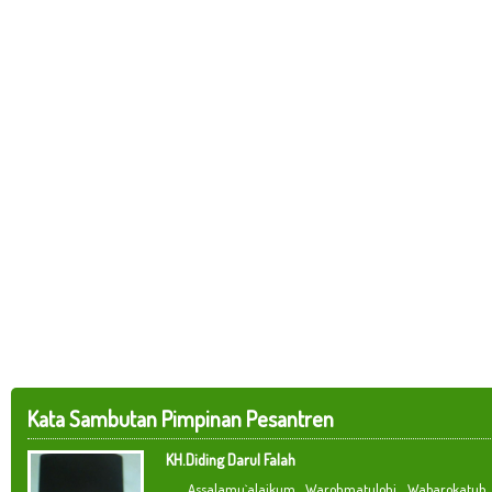
Kata Sambutan Pimpinan Pesantren
KH.Diding Darul Falah
Assalamu`alaikum Warohmatulohi Wabarokatuh. 