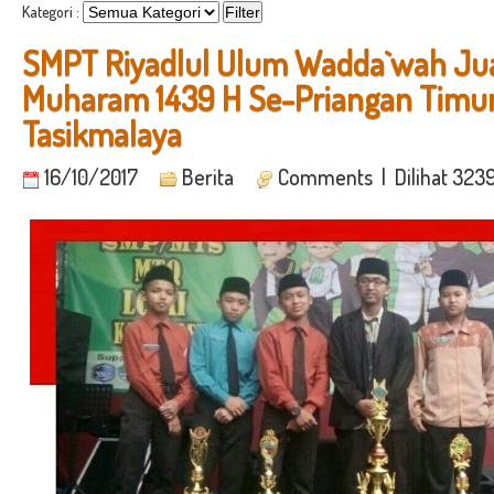
Kategori :
SMPT Riyadlul Ulum Wadda`wah J
Muharam 1439 H Se-Priangan Timur
Tasikmalaya
16/10/2017
Berita
Comments
| Dilihat 323