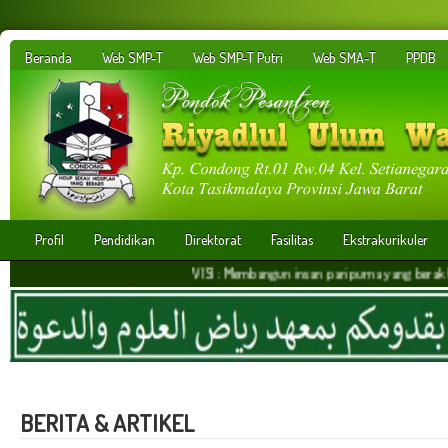
Beranda
Web SMP-T
Web SMP-T Putri
Web SMA-T
PPDB
Profil
Pendidikan
Direktorat
Fasilitas
Ekstrakurikuler
VISI : Membangun insan paripurna yang berakhlakul karim
BERITA & ARTIKEL