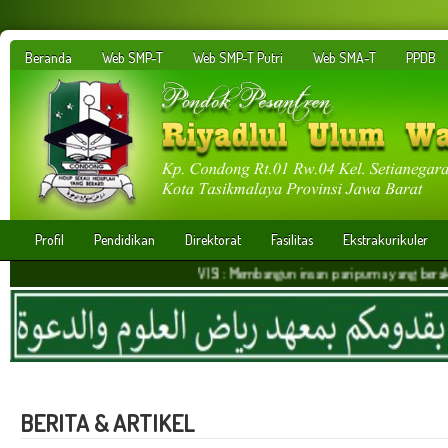
Beranda
Web SMP-T
Web SMP-T Putri
Web SMA-T
PPDB
Profil
Pendidikan
Direktorat
Fasilitas
Ekstrakurikuler
VISI : Membangun insan paripurna yang berakhlakul kari
BERITA & ARTIKEL