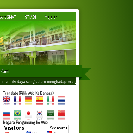
port SMAT
STIABI
Majalah
 Kami
dalam menghadapi era globalisasi yang dilandasi oleh ilmu amaliyah,amal ilmiyah 
Translate (Pilih Web Ke Bahasa)
Negara Pengunjung Ke Web