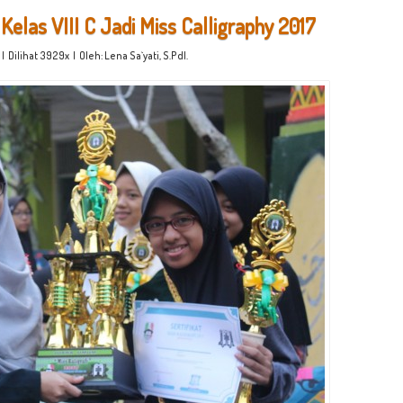
 Kelas VIII C Jadi Miss Calligraphy 2017
| Dilihat 3929x | Oleh: Lena Sa`yati, S.PdI.