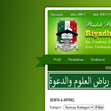
Beranda
Web SMP-T
Web SMP-T Pu
Profil
Pendidikan
Direktorat
VISI : Membangun insa
BERITA & ARTIKEL
Kategori :