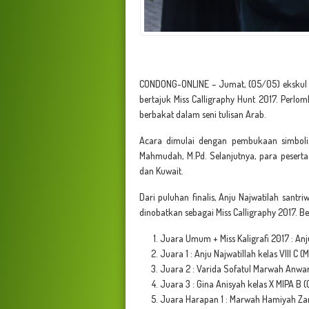
CONDONG-ONLINE – Jumat, (05/05) ekskul A
bertajuk Miss Calligraphy Hunt 2017. Perlo
berbakat dalam seni tulisan Arab.
Acara dimulai dengan pembukaan simbolis y
Mahmudah, M.Pd. Selanjutnya, para peserta
dan Kuwait.
Dari puluhan finalis, Anju Najwatilah santr
dinobatkan sebagai Miss Calligraphy 2017. 
Juara Umum + Miss Kaligrafi 2017 : Anju
Juara 1 : Anju Najwatillah kelas VIII C
Juara 2 : Varida Sofatul Marwah Anwar 
Juara 3 : Gina Anisyah kelas X MIPA B 
Juara Harapan 1 : Marwah Hamiyah Zam