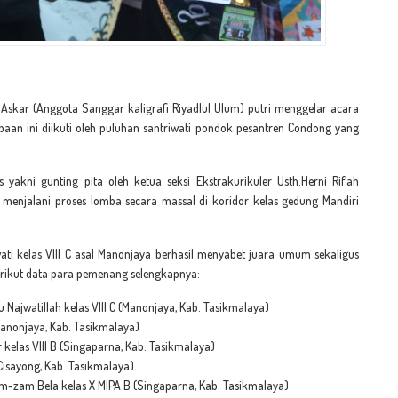
skar (Anggota Sanggar kaligrafi Riyadlul Ulum) putri menggelar acara
mbaan ini diikuti oleh puluhan santriwati pondok pesantren Condong yang
akni gunting pita oleh ketua seksi Ekstrakurikuler Usth.Herni Rif’ah
 menjalani proses lomba secara massal di koridor kelas gedung Mandiri
iwati kelas VIII C asal Manonjaya berhasil menyabet juara umum sekaligus
Berikut data para pemenang selengkapnya:
 Najwatillah kelas VIII C (Manonjaya, Kab. Tasikmalaya)
 (Manonjaya, Kab. Tasikmalaya)
kelas VIII B (Singaparna, Kab. Tasikmalaya)
(Cisayong, Kab. Tasikmalaya)
-zam Bela kelas X MIPA B (Singaparna, Kab. Tasikmalaya)