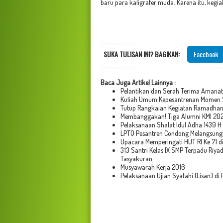
baru para kaligrafer muda. Karena itu, kegiat
SUKA TULISAN INI? BAGIKAN:
Facebook
Baca Juga Artikel Lainnya :
Pelantikan dan Serah Terima Amana
Kuliah Umum Kepesantrenan Momen Sa
Tutup Rangkaian Kegiatan Ramadhan
Membanggakan! Tiga Alumni KMI 2023
Pelaksanaan Shalat Idul Adha 1439 H
LPTQ Pesantren Condong Melangsungk
Upacara Memperingati HUT RI Ke 71 d
313 Santri Kelas IX SMP Terpadu Ri
Tasyakuran
Musyawarah Kerja 2016
Pelaksanaan Ujian Syafahi (Lisan) d