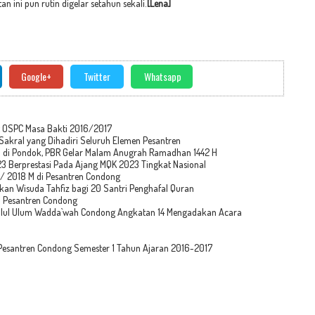
an ini pun rutin digelar setahun sekali.
[Lena]
Google+
Twitter
Whatsapp
t OSPC Masa Bakti 2016/2017
kral yang Dihadiri Seluruh Elemen Pesantren
 di Pondok, PBR Gelar Malam Anugrah Ramadhan 1442 H
 Berprestasi Pada Ajang MQK 2023 Tingkat Nasional
 / 2018 M di Pesantren Condong
an Wisuda Tahfiz bagi 20 Santri Penghafal Quran
i Pesantren Condong
yadlul Ulum Wadda`wah Condong Angkatan 14 Mengadakan Acara
i Pesantren Condong Semester 1 Tahun Ajaran 2016-2017