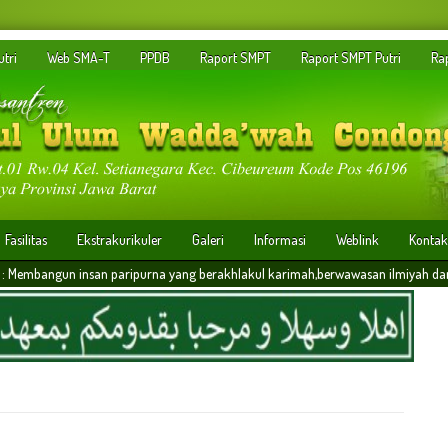
tri
Web SMA-T
PPDB
Raport SMPT
Raport SMPT Putri
Ra
Fasilitas
Ekstrakurikuler
Galeri
Informasi
Weblink
Kontak
n paripurna yang berakhlakul karimah,berwawasan ilmiyah dan memiliki daya saing 