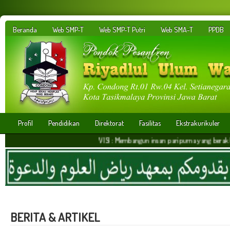
Beranda
Web SMP-T
Web SMP-T Putri
Web SMA-T
PPDB
Profil
Pendidikan
Direktorat
Fasilitas
Ekstrakurikuler
VISI : Membangun insan paripurna yang berakhlakul karim
BERITA & ARTIKEL