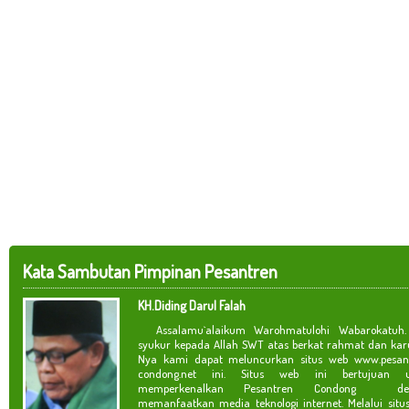
Kata Sambutan Pimpinan Pesantren
KH.Diding Darul Falah
Assalamu`alaikum Warohmatulohi Wabarokatuh. 
syukur kepada Allah SWT atas berkat rahmat dan kar
Nya kami dapat meluncurkan situs web www.pesan
condong.net ini. Situs web ini bertujuan u
memperkenalkan Pesantren Condong de
memanfaatkan media teknologi internet. Melalui situ