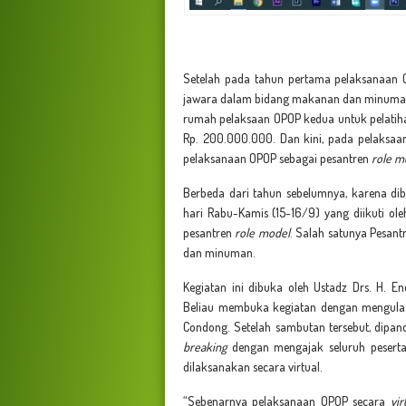
Setelah pada tahun pertama pelaksanaan 
jawara dalam bidang makanan dan minuman.
rumah pelaksaan OPOP kedua untuk pelati
Rp. 200.000.000. Dan kini, pada pelaksaa
pelaksanaan OPOP sebagai pesantren
role m
Berbeda dari tahun sebelumnya, karena di
hari Rabu-Kamis (15-16/9) yang diikuti ol
pesantren
role model
. Salah satunya Pesa
dan minuman.
Kegiatan ini dibuka oleh Ustadz Drs. H. 
Beliau membuka kegiatan dengan mengulas 
Condong. Setelah sambutan tersebut, dipan
breaking
dengan mengajak seluruh peserta
dilaksanakan secara virtual.
“Sebenarnya pelaksanaan OPOP secara
vir