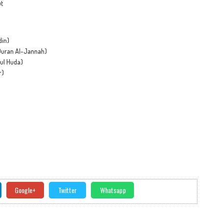
ut
din)
 Quran Al-Jannah)
ul Huda)
r)
Google+
Twitter
Whatsapp