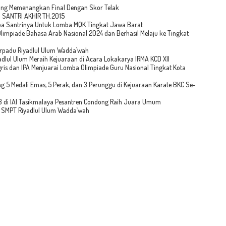
dong Memenangkan Final Dengan Skor Telak
SANTRI AKHIR TH.2015
pa Santrinya Untuk Lomba MQK Tingkat Jawa Barat
Olimpiade Bahasa Arab Nasional 2024 dan Berhasil Melaju ke Tingkat
erpadu Riyadlul Ulum Wadda`wah
adlul Ulum Meraih Kejuaraan di Acara Lokakarya IRMA KCD XII
is dan IPA Menjuarai Lomba Olimpiade Guru Nasional Tingkat Kota
 5 Medali Emas, 5 Perak, dan 3 Perunggu di Kejuaraan Karate BKC Se-
n 3 di IAI Tasikmalaya Pesantren Condong Raih Juara Umum
I SMPT Riyadlul Ulum Wadda`wah