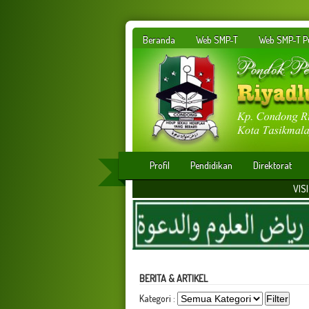
Beranda
Web SMP-T
Web SMP-T Pu
Profil
Pendidikan
Direktorat
VISI : Membangun ins
BERITA & ARTIKEL
Kategori :