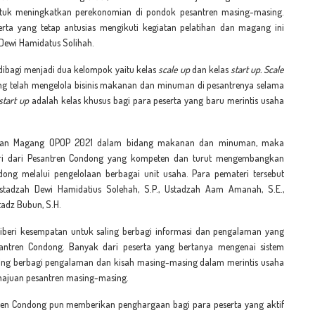
uk meningkatkan perekonomian di pondok pesantren masing-masing.
rta yang tetap antusias mengikuti kegiatan pelatihan dan magang ini
 Dewi Hamidatus Solihah.
 dibagi menjadi dua kelompok yaitu kelas
scale up
dan kelas
start up. Scale
ng telah mengelola bisinis makanan dan minuman di pesantrenya selama
start up
adalah kelas khusus bagi para peserta yang baru merintis usaha
dan Magang OPOP 2021 dalam bidang makanan dan minuman, maka
ri dari Pesantren Condong yang kompeten dan turut mengembangkan
ng melalui pengelolaan berbagai unit usaha. Para pemateri tersebut
Ustadzah Dewi Hamidatius Solehah, S.P., Ustadzah Aam Amanah, S.E.,
tadz Bubun, S.H.
 diberi kesempatan untuk saling berbagi informasi dan pengalaman yang
esantren Condong. Banyak dari peserta yang bertanya mengenai sistem
ling berbagi pengalaman dan kisah masing-masing dalam merintis usaha
ajuan pesantren masing-masing.
ntren Condong pun memberikan penghargaan bagi para peserta yang aktif