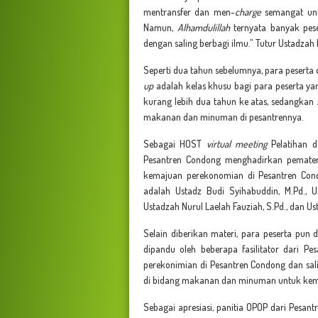
mentransfer dan men-
charge
semangat unt
Namun,
Alhamdulillah
ternyata banyak pese
dengan saling berbagi ilmu.” Tutur Ustadzah
Seperti dua tahun sebelumnya, para peserta
up
adalah kelas khusu bagi para peserta ya
kurang lebih dua tahun ke atas, sedangkan
makanan dan minuman di pesantrennya.
Sebagai HOST
virtual meeting
Pelatihan 
Pesantren Condong menghadirkan pemate
kemajuan perekonomian di Pesantren Condo
adalah Ustadz Budi Syihabuddin, M.Pd., 
Ustadzah Nurul Laelah Fauziah, S.Pd., dan Us
Selain diberikan materi, para peserta pun
dipandu oleh beberapa fasilitator dari P
perekonimian di Pesantren Condong dan sa
di bidang makanan dan minuman untuk kem
Sebagai apresiasi, panitia OPOP dari Pesa