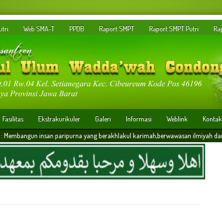
tri
Web SMA-T
PPDB
Raport SMPT
Raport SMPT Putri
Ra
Fasilitas
Ekstrakurikuler
Galeri
Informasi
Weblink
Kontak
an paripurna yang berakhlakul karimah,berwawasan ilmiyah dan memiliki daya saing