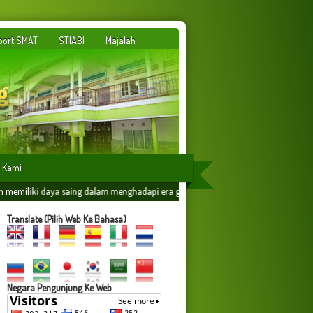
port SMAT
STIABI
Majalah
 Kami
 dalam menghadapi era globalisasi yang dilandasi oleh ilmu amaliyah,amal ilmiyah
Translate (Pilih Web Ke Bahasa)
Negara Pengunjung Ke Web