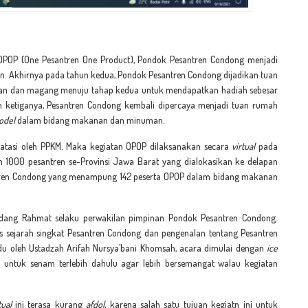
OPOP (One Pesantren One Product), Pondok Pesantren Condong menjadi
 Akhirnya pada tahun kedua, Pondok Pesantren Condong dijadikan tuan
han dan magang menuju tahap kedua untuk mendapatkan hadiah sebesar
n ketiganya, Pesantren Condong kembali dipercaya menjadi tuan rumah
odel
dalam bidang makanan dan minuman.
batasi oleh PPKM. Maka kegiatan OPOP dilaksanakan secara
virtual
pada
eh 1000 pesantren se-Provinsi Jawa Barat yang dialokasikan ke delapan
ntren Condong yang menampung 142 peserta OPOP dalam bidang makanan
Endang Rahmat selaku perwakilan pimpinan Pondok Pesantren Condong.
sejarah singkat Pesantren Condong dan pengenalan tentang Pesantren
du oleh Ustadzah Arifah Nursya’bani Khomsah, acara dimulai dengan
ice
 untuk senam terlebih dahulu agar lebih bersemangat walau kegiatan
tual
ini terasa kurang
afdol
, karena salah satu tujuan kegiatn ini untuk