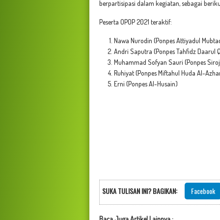
berpartisipasi dalam kegiatan, sebagai berik
Peserta OPOP 2021 teraktif:
Nawa Nurodin (Ponpes Attiyadul Mubta
Andri Saputra (Ponpes Tahfidz Daarul
Muhammad Sofyan Sauri (Ponpes Siroj
Ruhiyat (Ponpes Miftahul Huda Al-Azha
Erni (Ponpes Al-Husain)
SUKA TULISAN INI? BAGIKAN:
Facebook
Baca Juga Artikel Lainnya :