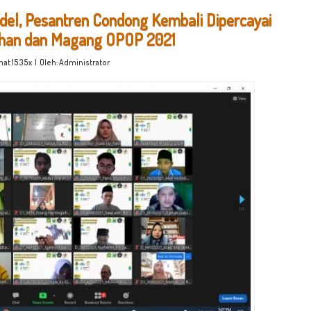
del, Pesantren Condong Kembali Dipercayai
ihan dan Magang OPOP 2021
ihat 1535x | Oleh: Administrator