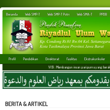
Beranda
Web SMP-T
Web SMP-T Putri
Web SMA-T
PPDB
Profil
Pendidikan
Direktorat
Fasilitas
Ekstrakurikuler
VISI : Membangun insan paripurna yang berakhlakul kari
BERITA & ARTIKEL