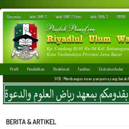
Beranda
Web SMP-T
Web SMP-T Putri
Web SMA-T
PPDB
Profil
Pendidikan
Direktorat
Fasilitas
Ekstrakurikuler
VISI : Membangun insan paripurna yang berakhlakul karima
BERITA & ARTIKEL