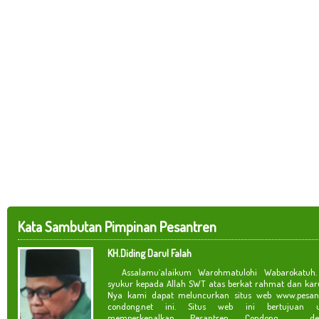
Kata Sambutan Pimpinan Pesantren
KH.Diding Darul Falah
Assalamu`alaikum Warohmatulohi Wabarokatuh. 
syukur kepada Allah SWT atas berkat rahmat dan kar
Nya kami dapat meluncurkan situs web www.pesan
condong.net ini. Situs web ini bertujuan u
memperkenalkan Pesantren Condong de