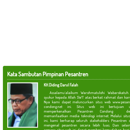
Kata Sambutan Pimpinan Pesantren
KH.Diding Darul Falah
Assalamu`alaikum Warohmatulohi Wabarokatuh. 
syukur kepada Allah SWT atas berkat rahmat dan kar
Nya kami dapat meluncurkan situs web www.pesan
condong.net ini. Situs web ini bertujuan u
memperkenalkan Pesantren Condong de
memanfaatkan media teknologi internet. Melalui situ
ini, kami berharap seluruh stakeholders Pesantren 
mengenal pesantren secara lebih luas. Dan selain
semoga situs web ini dapat memberi kemudahan bagi