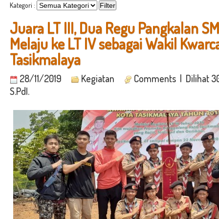
Kategori :
Juara LT III, Dua Regu Pangkalan S
Melaju ke LT IV sebagai Wakil Kwarc
Tasikmalaya
28/11/2019
Kegiatan
Comments
| Dilihat 3
S.PdI.