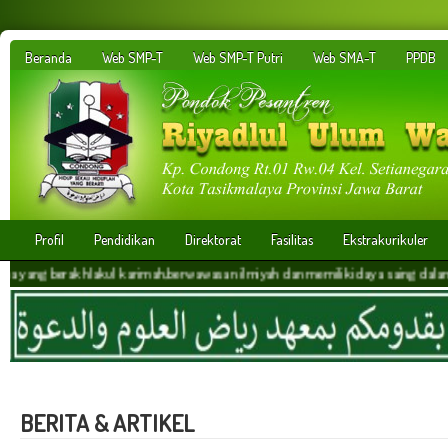
Beranda
Web SMP-T
Web SMP-T Putri
Web SMA-T
PPDB
Profil
Pendidikan
Direktorat
Fasilitas
Ekstrakurikuler
rakhlakul karimah,berwawasan ilmiyah dan memiliki daya saing dalam menghadapi er
BERITA & ARTIKEL