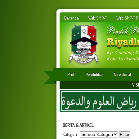
Beranda
Web SMP-T
Web SMP-T Pu
Profil
Pendidikan
Direktorat
VISI : Membangun ins
BERITA & ARTIKEL
Kategori :