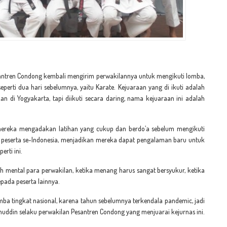
santren Condong kembali mengirim perwakilannya untuk mengikuti lomba,
perti dua hari sebelumnya, yaitu Karate. Kejuaraan yang di ikuti adalah
kan di Yogyakarta, tapi diikuti secara daring, nama kejuaraan ini adalah
mereka mengadakan latihan yang cukup dan berdo’a sebelum mengikuti
h peserta se-Indonesia, menjadikan mereka dapat pengalaman baru untuk
rti ini.
tih mental para perwakilan, ketika menang harus sangat bersyukur, ketika
ada peserta lainnya.
mba tingkat nasional, karena tahun sebelumnya terkendala pandemic, jadi
yanuddin selaku perwakilan Pesantren Condong yang menjuarai kejurnas ini.