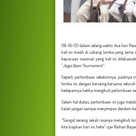
(18-19/12) dalam selang waktu dua hari Pe
kali ini masih di cabang lomba yang sama se
kejuaraan nasional, yang kali ini dilaksana
“
Jogja Open Tournament”.
Seperti perlombaan sebelumnya, pastinya 
lomba ini, dengan bersaing bersama seluru
kedepannya ketika mengikuti perlombaan sepe
Selain hal diatas, perlombaan ini juga mela
kalah jangan sampai menyimpan dendam kep
“Sangat senang sekali rasanya mengikuti lo
kita luapkan hari ini, hehe” ujar Raihan Ba