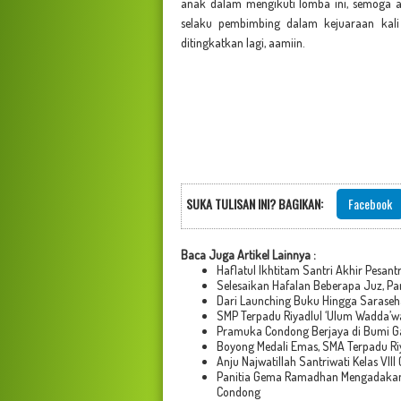
anak dalam mengikuti lomba ini, semoga a
selaku pembimbing dalam kejuaraan kali
ditingkatkan lagi, aamiin.
SUKA TULISAN INI? BAGIKAN:
Facebook
Baca Juga Artikel Lainnya :
Haflatul Ikhtitam Santri Akhir Pesa
Selesaikan Hafalan Beberapa Juz, Pa
Dari Launching Buku Hingga Sarasehan
SMP Terpadu Riyadlul ‘Ulum Wadda’w
Pramuka Condong Berjaya di Bumi G
Boyong Medali Emas, SMA Terpadu R
Anju Najwatillah Santriwati Kelas VIII
Panitia Gema Ramadhan Mengadakan 
Condong