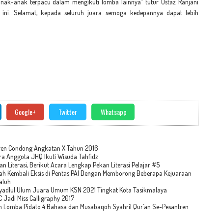
nak-anak terpacu dalam mengikuti lomba lainnya” tutur Ustaz Ranjani
 ini. Selamat, kepada seluruh juara semoga kedepannya dapat lebih
Google+
Twitter
Whatsapp
ntren Condong Angkatan X Tahun 2016
ra Anggota JHQ Ikuti Wisuda Tahfidz
 Literasi, Berikut Acara Lengkap Pekan Literasi Pelajar #5
ah Kembali Eksis di Pentas PAI Dengan Memborong Beberapa Kejuaraan
aluh
iyadlul Ulum Juara Umum KSN 2021 Tingkat Kota Tasikmalaya
 C Jadi Miss Calligraphy 2017
Lomba Pidato 4 Bahasa dan Musabaqoh Syahril Qur`an Se-Pesantren