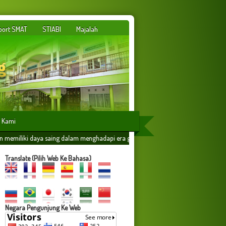
port SMAT
STIABI
Majalah
 Kami
 dalam menghadapi era globalisasi yang dilandasi oleh ilmu amaliyah,amal ilmiyah
Translate (Pilih Web Ke Bahasa)
Negara Pengunjung Ke Web