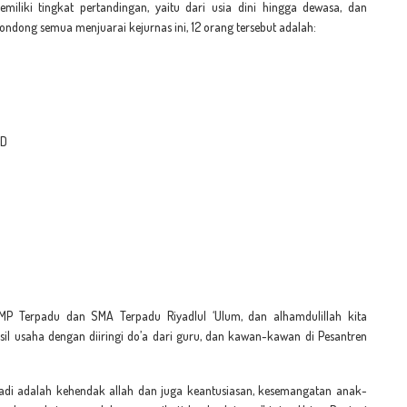
iliki tingkat pertandingan, yaitu dari usia dini hingga dewasa, dan
Condong semua menjuarai kejurnas ini, 12 orang tersebut adalah:
 D
P Terpadu dan SMA Terpadu Riyadlul ‘Ulum, dan alhamdulillah kita
il usaha dengan diiringi do’a dari guru, dan kawan-kawan di Pesantren
rjadi adalah kehendak allah dan juga keantusiasan, kesemangatan anak-