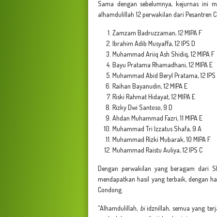
Sama dengan sebelumnya, kejurnas ini mem
alhamdulillah 12 perwakilan dari Pesantren 
Zamzam Badruzzaman, 12 MIPA F
Ibrahim Adib Musyaffa, 12 IPS D
Muhammad Ariiq Ash Shidiq, 12 MIPA F
Bayu Pratama Rhamadhani, 12 MIPA E
Muhammad Abid Beryl Pratama, 12 IPS
Raihan Bayanudin, 12 MIPA E
Riski Rahmat Hidayat, 12 MIPA E
Rizky Dwi Santoso, 9 D
Ahdan Muhammad Fazri, 11 MIPA E
Muhammad Tri Izzatus Shafa, 9 A
Muhammad Rizki Mubarak, 10 MIPA F
Muhammad Raistu Auliya, 12 IPS C
Dengan perwakilan yang beragam dari SM
mendapatkan hasil yang terbaik, dengan has
Condong.
“Alhamdulillah,
bi
idznillah, semua yang te