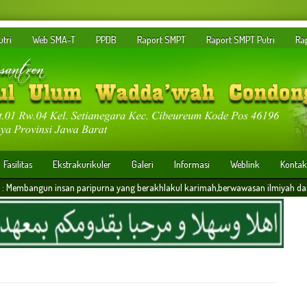
tri
Web SMA-T
PPDB
Raport SMPT
Raport SMPT Putri
Ra
Fasilitas
Ekstrakurikuler
Galeri
Informasi
Weblink
Kontak
an paripurna yang berakhlakul karimah,berwawasan ilmiyah dan memiliki daya saing