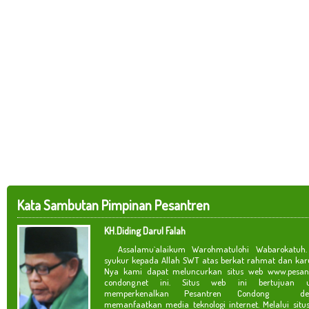
Kata Sambutan Pimpinan Pesantren
KH.Diding Darul Falah
Assalamu`alaikum Warohmatulohi Wabarokatuh. 
syukur kepada Allah SWT atas berkat rahmat dan kar
Nya kami dapat meluncurkan situs web www.pesan
condong.net ini. Situs web ini bertujuan u
memperkenalkan Pesantren Condong de
memanfaatkan media teknologi internet. Melalui situ