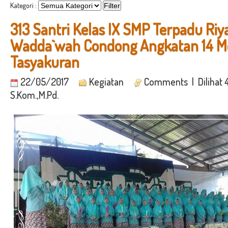
Kategori :
313 Santri Kelas IX SMP Terpadu Riy
Wadda`wah Condong Angkatan 14 M
Tasyakuran
22/05/2017
Kegiatan
Comments
| Dilihat 
S.Kom.,M.Pd.