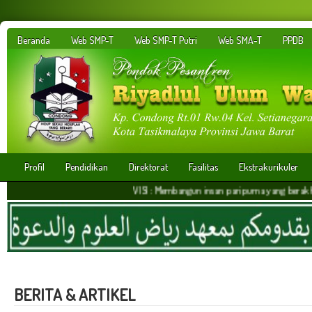
Beranda
Web SMP-T
Web SMP-T Putri
Web SMA-T
PPDB
Profil
Pendidikan
Direktorat
Fasilitas
Ekstrakurikuler
VISI : Membangun insan paripurna yang berakhlakul karima
BERITA & ARTIKEL