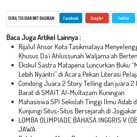
SUKA TULISAN INI? BAGIKAN:
Facebook
Google+
Twitter
Baca Juga Artikel Lainnya :
Rijalul Ansor Kota Tasikmalaya Menyeleng
Khusus Da`i Ahlussunah Waljama`ah Berte
Ekskul Sastra Matapena Luncurkan Buku “M
Lebih Nyantri” di Acara Pekan Literasi Pel
Condong Juara 2 Story Telling dan juara
Barat di SMAIT Al-Multazam Kuningan
Mahasiswa SPI Sekolah Tinggi Ilmu Adab d
Kunjungi Situs-Situs Bersejarah di Jogjakar
LOMBA OLIMPIADE BAHASA INGGRIS V (O
JAWA