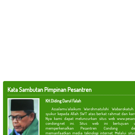
Kata Sambutan Pimpinan Pesantren
KH.Diding Darul Falah
Assalamu`alaikum Warohmatulohi Wabarokatuh. 
syukur kepada Allah SWT atas berkat rahmat dan kar
Nya kami dapat meluncurkan situs web www.pesan
condong.net ini. Situs web ini bertujuan u
memperkenalkan Pesantren Condong de
memanfaatkan media teknologi internet. Melalui situ