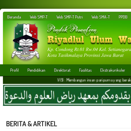
Beranda
Web SMP-T
Web SMP-T Putri
Web SMA-T
PPDB
Profil
Pendidikan
Direktorat
Fasilitas
Ekstrakurikuler
VISI : Membangun insan paripurna yang berakhlakul kari
BERITA & ARTIKEL