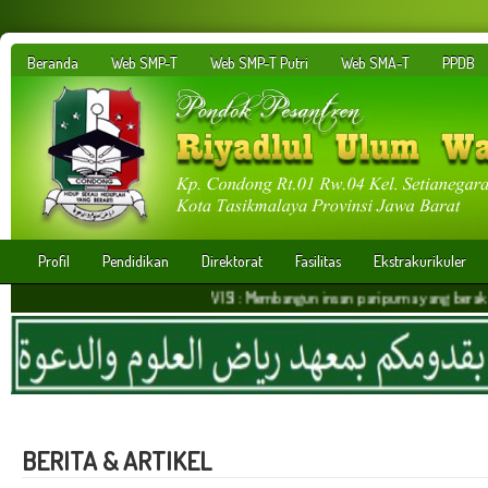
Beranda
Web SMP-T
Web SMP-T Putri
Web SMA-T
PPDB
Profil
Pendidikan
Direktorat
Fasilitas
Ekstrakurikuler
VISI : Membangun insan paripurna yang berakhlakul kar
BERITA & ARTIKEL