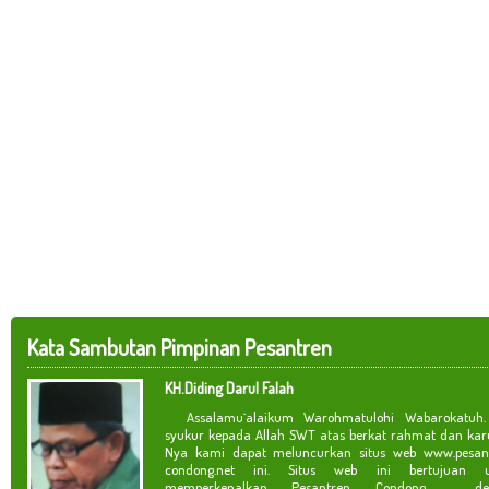
Kata Sambutan Pimpinan Pesantren
KH.Diding Darul Falah
Assalamu`alaikum Warohmatulohi Wabarokatuh. 
syukur kepada Allah SWT atas berkat rahmat dan kar
Nya kami dapat meluncurkan situs web www.pesan
condong.net ini. Situs web ini bertujuan u
memperkenalkan Pesantren Condong de