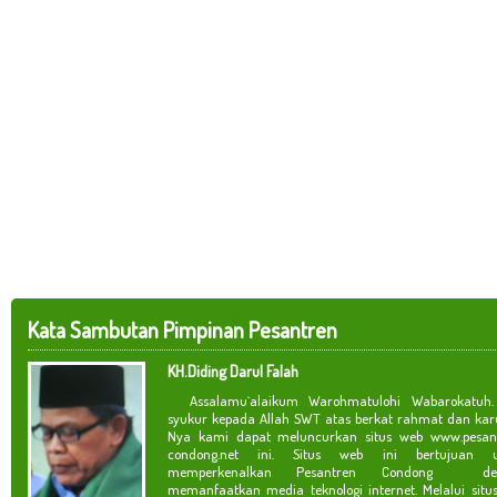
Kata Sambutan Pimpinan Pesantren
KH.Diding Darul Falah
Assalamu`alaikum Warohmatulohi Wabarokatuh. 
syukur kepada Allah SWT atas berkat rahmat dan kar
Nya kami dapat meluncurkan situs web www.pesan
condong.net ini. Situs web ini bertujuan u
memperkenalkan Pesantren Condong de
memanfaatkan media teknologi internet. Melalui situ