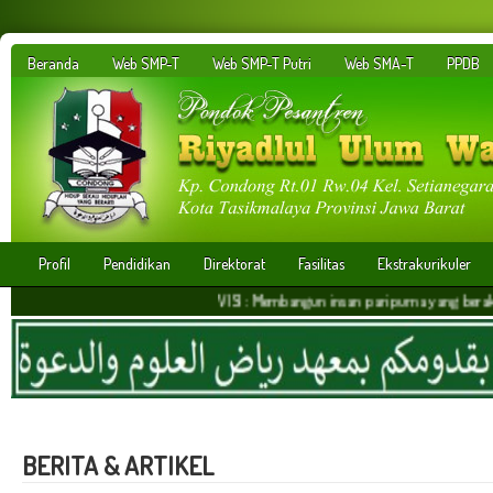
Beranda
Web SMP-T
Web SMP-T Putri
Web SMA-T
PPDB
Profil
Pendidikan
Direktorat
Fasilitas
Ekstrakurikuler
VISI : Membangun insan paripurna yang berakhlakul kari
BERITA & ARTIKEL